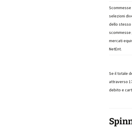
Scommesse p
selezioni div
dello stesso
scommesse p
mercati equiv
NetEnt.
Se il totale 
attraverso 17
debito e cart
Spinn