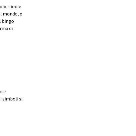
ione simile
 il mondo, e
l bingo
rma di
nte
i simboli si