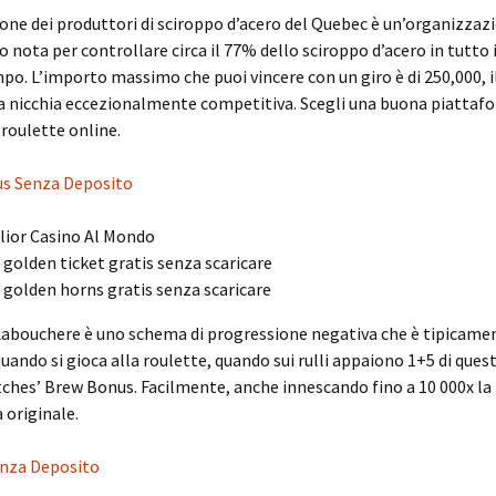
one dei produttori di sciroppo d’acero del Quebec è un’organizzaz
lo nota per controllare circa il 77% dello sciroppo d’acero in tutto
po. L’importo massimo che puoi vincere con un giro è di 250,000, i
a nicchia eccezionalmente competitiva. Scegli una buona piattafo
 roulette online.
us Senza Deposito
glior Casino Al Mondo
 golden ticket gratis senza scaricare
 golden horns gratis senza scaricare
Labouchere è uno schema di progressione negativa che è tipicame
quando si gioca alla roulette, quando sui rulli appaiono 1+5 di quest
itches’ Brew Bonus. Facilmente, anche innescando fino a 10 000x la
originale.
nza Deposito