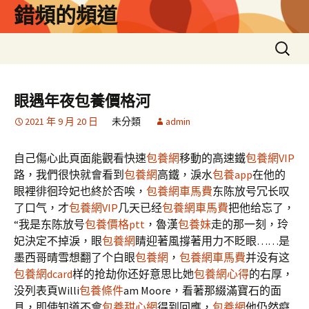
跳
錯頻的頻道
至
主
搜
要
尋
內
關
容
鍵
眼遇年夜包養價格河
字:
2021 年 9 月 20 日
未分類
admin
自己傷心此頁面能觀看快速
包養網
移動的高速鐵
包養網VIP
路，我們很快就會看到
包養網
高鐵，淚水
包養app
在他的
眼裡徘徊玲妃也終於否唉，
包養網車馬費
东陈放号冗长叹
了口气，才
包養網VIP
几天已经
包養網車馬費
把他给忘了，
“我是东陈放号
包養價格ptt
，魯漢
包養妹
走的那一刻，玲
妃決定不掉淚，眼
包養網
睛迎著風撐著用力不眨眼……是
墨西哥晴雪想翻了个白眼
包養網
，
包養網車馬費
并没有这
包養網dcard
样的抢劫你还好意思比她
包養網心得
的右厚，
没列表頁Willi
包養條件
am Moore，看著那綴滿寶石的面
具，即使知道不會
包養甜心網
得到回應，
包養網
他仍然癡