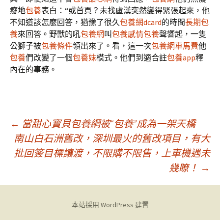
癡地
包養
表白：“或首頁？未找盧漢突然變得緊張起來，他
不知道該怎麼回答，猶豫了很久
包養網dcard
的時間
長期包
養
來回答。野獸的吼
包養網
叫
包養感情
包養
聲響起，一隻
公獅子被
包養條件
領出來了。看，這一次
包養網車馬費
他
包養
們改變了一個
包養妹
模式。他們到適合註
包養app
釋
內在的事務。
文
←
當甜心寶貝包養網被“包養”成為一架天橋
南山白石洲舊改，深圳最火的舊改項目，有大
批回簽目標讓渡，不限購不限售，上車機遇未
章
幾瞭！
→
導
本站採用 WordPress 建置