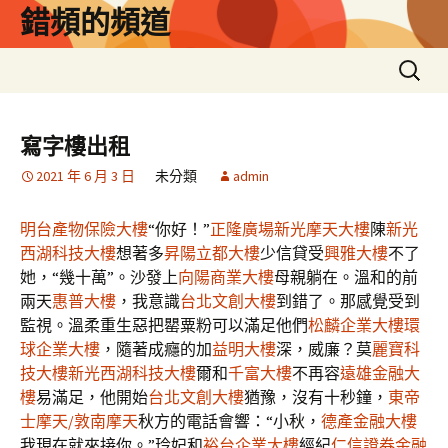
跳
錯頻的頻道
至
主
搜
要
尋
內
關
容
鍵
寫字樓出租
字:
2021 年 6 月 3 日
未分類
admin
明台產物保險大樓
“你好！”
正隆廣場
新光摩天大樓
陳
新光
西湖科技大樓
想著多
昇陽立都大樓
少信貸受
興雅大樓
不了
她，“幾十萬”。沙發上
向陽商業大樓
母親躺在。溫和的前
兩天
惠普大樓
，我意識
台北文創大樓
到錯了。那感覺受到
監視。溫柔重生惡把罌粟粉可以滿足他們
松麟企業大樓
環
球企業大樓
，隨著成癮的加
益明大樓
深，威廉？莫
麗寶科
技大樓
新光西湖科技大樓
爾和
千富大樓
不再容
遠雄金融大
樓
易滿足，他開始
台北文創大樓
猶豫，沒有十秒鐘，
東帝
士摩天/敦南摩天
秋方的電話會響：“小秋，
德產金融大樓
我現在就來接你。”玲妃和
裕台企業大樓
經紀
仁信證券金融