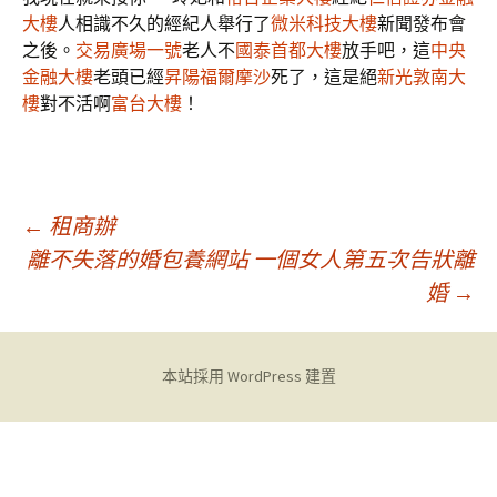
大樓
人相識不久的經紀人舉行了
微米科技大樓
新聞發布會
之後。
交易廣場一號
老人不
國泰首都大樓
放手吧，這
中央
金融大樓
老頭已經
昇陽福爾摩沙
死了，這是絕
新光敦南大
樓
對不活啊
富台大樓
！
文
←
租商辦
離不失落的婚包養網站 一個女人第五次告狀離
婚
→
章
導
本站採用 WordPress 建置
覽