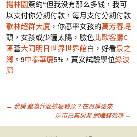
揚林園
簽約“但我没有那么多钱，我可
以支付你分期付款，每月支付分期付款
歌林超群大廈
，你愿率女孩的
萬芳春堤
頭，女孩或少曬太陽，臉色
北歐客廳C
區
蒼
大同明日世界世界館
白，好看
泉之
鄉
。9
中泰華廈
5%，寶安試驗學位
綠波
廊
文
←
我房 產為什麼這麼發急？在買房後來
房市已無房產 網賺錢效應
→
章