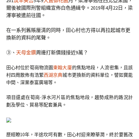
201
筑丰美吉
5年9
大直御花園
月，梁澤寧逃往西北亞某國，
爾後被國際刑警組織宣佈白色通緝令。2019年4月22日，梁
澤寧被遣前往國。
在一系列舊賬厘清的同時，田心村也方得以再拉起城市更
換新的資料的尾聲。
③、
天母金鑽
周邊打新價錢接近9萬？
田心村位於筍崗物流園
東翰大廈
的焦點地段，人流密集，且該
村四周散佈有浩繁
西湖京典
城市更換新的資料單位，譬如寶能
中間、深業泰富廣場等。
項目還處在筍崗-淨水河片區的焦點地段，趨勢成熟的路況計
劃及學位、貿易等配套兼具。
歷經瞭10年，半途坎坷有數，田心村迎來瞭華潤，終於要舊改