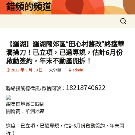
跳
錯頻的頻道
至
主
搜
要
尋
內
關
容
鍵
【羅湖】羅湖鬧郊區“田心村舊改”終獲華
字:
潤操刀！已立項，已過專規，估計6月份
啟動簽約，年末不動產開拆！
2021 年 5 月 30 日
未分類
admin
18218740622
聯絡接觸德律風/微信同號：
線筍崗地鐵口四周
開闢商：華潤地產
進度：已立項，已過專規，估計6月份啟動簽約，年末開
拆！