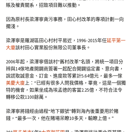
賬及權責關系，招致項目難以推動。
因為原村長梁澤寧貪污事務，田心村改革的專項計劃一向
擱淺。
梁澤寧是羅湖區田心村村平易近，1996-2015年任
延平第一
大廈
該村田心實業股份無限公司董事長。
2006年起，梁澤寧借該村“舊村改革”名頭，將統一項目分
辨與14傢地產開闢商簽署一起配合開闢協定書、意向書，
說謊取誠意金、訂金、進度款等累計5.64億元，最多一傢
美慶大廈
上：“已經有很多人問我價格，畢竟，這是一個獨
特的機會，如果坐成為埃孟德的客當2.25億，不符合法令
轉移公款1100餘萬。
梁澤寧將錢經由過程“地下銀號”轉到海內後重要用於賭
錢，“最多一次，他在賭場呆瞭10多天，輸瞭上億。”