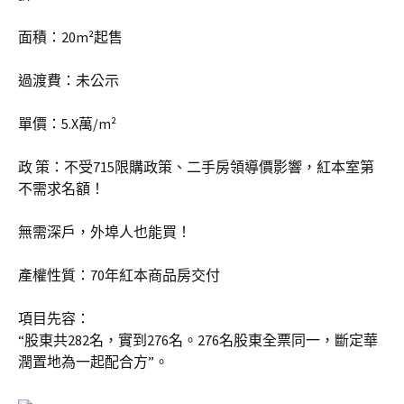
面積：20m²起售
過渡費：未公示
單價：5.X萬/m²
政 策：不受715限購政策、二手房領導價影響，紅本室第
不需求名額！
無需深戶，外埠人也能買！
產權性質：70年紅本商品房交付
項目先容：
“股東共282名，實到276名。276名股東全票同一，斷定華
潤置地為一起配合方”。