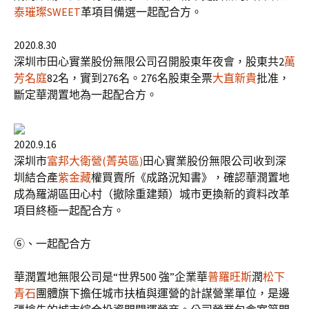
泰璀璨SWEET
革項目備選一起配合方。
2020.8.30
深圳市田心實業股份無限公司召開股東年夜會，股東共2
萬
芳名庭
82名，實到276名。276名股東全票
大直新貴
批准，
斷定華潤置地為一起配合方。
2020.9.16
深圳市
富邦大衛營(菁英區)
田心實業股份無限公司收到深
圳結合產
紫金藏
權買賣所《成路況知書》，確認華潤置地
成為羅湖區田心村（撤除重建類）城市更換新的資料改革
項目終極一起配合方。
⑥、一起配合方
華潤置地無限公司是“世界500 強”企業華
普羅旺斯
潤
松下
青石
團體旗下擔任城市扶植與運營的計謀營業單位，是邊