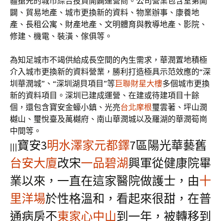
疆搶先的城市綜合投資開闢運營商。公司營業包含室第開
闢、貿易地產、城市更換新的資料、物業辦事、康養地
產、長租公寓、財產地產、文明體育與教導地產、影院、
修建、機電、裝潢、傢俱等。
為知足城市不竭供給成長空間的內生需求，華潤置地積極
介入城市更換新的資料營業，勝利打造極具示范效應的“深
圳華潤城”、“深圳湖貝項目”等
巨聯財星大樓
多個城市更換
新的資料項目。深圳已建成運營、在建或待建項目十餘
個，還包含寶安金蠔小鎮、光亮
台北摩根
璽雲著、坪山潤
樾山、璽悅臺及萬樾府、南山華潤城以及羅湖的華潤筍崗
中間等。
寶安3
明水澤
家元都鐸
7區陽光華藝舊
|||
台安大廈
改宋
一品碧湖
興軍從健康院畢
業以來，一直在這家醫院做護士，由
十
里洋場
於性格溫和，看起來很甜，在普
通病房不
東家心中山
到一年，被轉移到