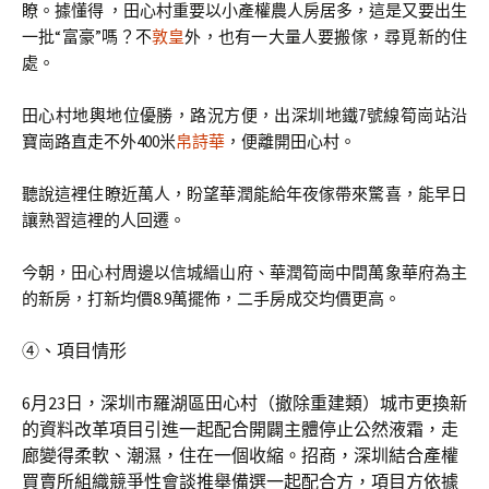
瞭。據懂得 ，田心村重要以小產權農人房居多，這是又要出生
一批“富豪”嗎？不
敦皇
外，也有一大量人要搬傢，尋覓新的住
處。
田心村地輿地位優勝，路況方便，出深圳地鐵7號線筍崗站沿
寶崗路直走不外400米
帛詩華
，便離開田心村。
聽說這裡住瞭近萬人，盼望華潤能給年夜傢帶來驚喜，能早日
讓熟習這裡的人回遷。
今朝，田心村周邊以信城縉山府、華潤筍崗中間萬象華府為主
的新房，打新均價8.9萬擺佈，二手房成交均價更高。
④、項目情形
6月23日，深圳市羅湖區田心村（撤除重建類）城市更換新
的資料改革項目引進一起配合開闢主體停止公然液霜，走
廊變得柔軟、潮濕，住在一個收縮。招商，深圳結合產權
買賣所組織競爭性會談推舉備選一起配合方，項目方依據