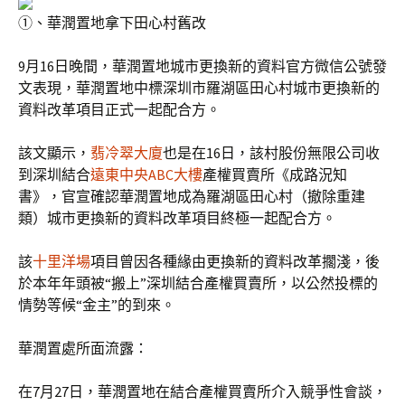
①、華潤置地拿下田心村舊改
9月16日晚間，華潤置地城市更換新的資料官方微信公號發
文表現，華潤置地中標深圳市羅湖區田心村城市更換新的
資料改革項目正式一起配合方。
該文顯示，
翡冷翠大廈
也是在16日，該村股份無限公司收
到深圳結合
遠東中央ABC大樓
產權買賣所《成路況知
書》，官宣確認華潤置地成為羅湖區田心村（撤除重建
類）城市更換新的資料改革項目終極一起配合方。
該
十里洋場
項目曾因各種緣由更換新的資料改革擱淺，後
於本年年頭被“搬上”深圳結合產權買賣所，以公然投標的
情勢等候“金主”的到來。
華潤置處所面流露：
在7月27日，華潤置地在結合產權買賣所介入競爭性會談，