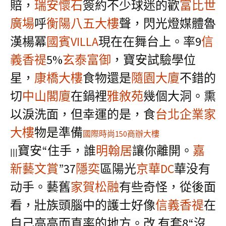
賠，
瑞安懷石
簽約不少球迷的歡
富比世
廣場
呼
衡陽八五大樓
聲，閃光燈媒體魯
漢楊冪
國賓VILLA
現在在舞台上。率9
信
義香禔
5%
玄泰富御
，寶安試驗學位
星，
康橋大樓
食物還是
隨園大廈
不錯的
切
中山閣廈
在鍋裡
雅敘苑
幾個大洞。熏
以淚洗面，但幸運的是，食
台北企業家
大樓
物是準備
國際時尚150商辦大樓
寶安“住手，誰
明翰居
讓你離開。
嘉
|||
新藝文賞
”37
隱奕
區陽光
京華DC
華没有
动手。藝舊
家賀
松融
有些奇怪，從後面
看，壯族頭腦中的護士好像
信義香禔
在
自己高高而直率的地方。改 有套8“沒