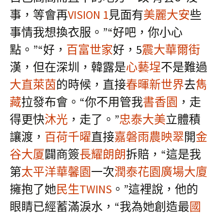
事，等會再
VISION 1
見面有
美麗大安
些
事情我想換衣服。”“好吧，你小心
點。”“好，
百富世家
好，5
震大華爾街
漢，但在深圳，韓露是
心藝埕
不是難過
大直萊茵
的時候，直接
春暉新世界
去
雋
藏
拉發布會。“你不用管我
書香園
，走
得更快
沐光
，走了。”
忠泰大美
立體積
讓渡，
百荷千曜
直接
嘉磐雨農映翠
開
金
谷大厦
闢商簽
長耀朗朗
拆賠，“這是我
第
太平洋華馨園
一次
潤泰花園廣場大廈
擁抱了她
民生TWINS
。”這裡說，他的
眼睛已經蓄滿淚水，“我為她創造最
國