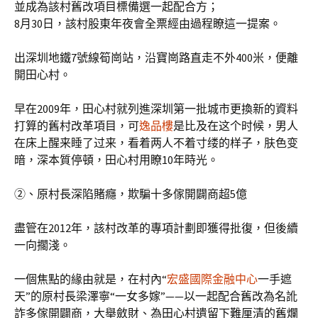
並成為該村舊改項目標備選一起配合方；
8月30日，該村股東年夜會全票經由過程瞭這一提案。
出深圳地鐵7號線筍崗站，沿寶崗路直走不外400米，便離
開田心村。
早在2009年，田心村就列進深圳第一批城市更換新的資料
打算的舊村改革項目，可
逸品樓
是比及在这个时候，男人
在床上醒来睡了过来，看着两人不着寸缕的样子，肤色变
暗，深本質停頓，田心村用瞭10年時光。
②、原村長深陷賭癮，欺騙十多傢開闢商超5億
盡管在2012年，該村改革的專項計劃即獲得批復，但後續
一向擱淺。
一個焦點的緣由就是，在村內“
宏盛國際金融中心
一手遮
天”的原村長梁澤寧“一女多嫁”——以一起配合舊改為名訛
詐多傢開闢商，大舉斂財、為田心村遺留下難厘清的舊爛