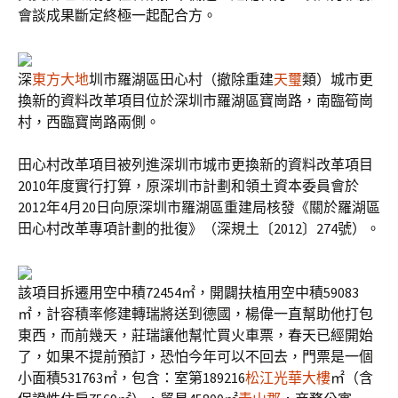
會談成果斷定終極一起配合方。
深
東方大地
圳市羅湖區田心村（撤除重建
天璽
類）城市更
換新的資料改革項目位於深圳市羅湖區寶崗路，南臨筍崗
村，西臨寶崗路兩側。
田心村改革項目被列進深圳市城市更換新的資料改革項目
2010年度實行打算，原深圳市計劃和領土資本委員會於
2012年4月20日向原深圳市羅湖區重建局核發《關於羅湖區
田心村改革專項計劃的批復》（深規土〔2012〕274號）。
該項目拆遷用空中積72454㎡，開闢扶植用空中積59083
㎡，計容積率修建轉瑞將送到德國，楊偉一直幫助他打包
東西，而前幾天，莊瑞讓他幫忙買火車票，春天已經開始
了，如果不提前預訂，恐怕今年可以不回去，門票是一個
小面積531763㎡，包含：室第189216
松江光華大樓
㎡（含