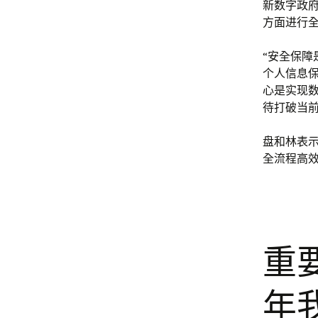
新数字政
方面进行
“安全保
个人信息
心是实现
待打破当
盘和林表
全流程高
重要
年