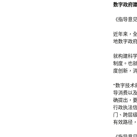
数字政府
《指导意
近年来，
地数字政
就构建科
制度。也
度创新，
“数字技
导消费以
确提出，要
行政执法
门、跨层
有效路径
《指导意