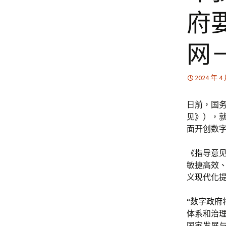
府
网
2024 年 4
日前，国
见》），
面开创数字
《指导意见
敏捷高效
义现代化提
“数字政
体系和治
国家发展