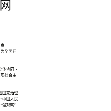
户网
导意
，为全面开
整体协同、
实现社会主
进国家治理
”中国人民
“强观察”