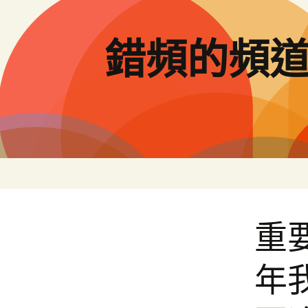
跳
至
主
錯頻的頻
要
內
容
重要
年