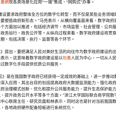
包養網
现各类场景化应用“一端”集成、“网购式”办事。
府建设要求政府整体全方位的数字化转型，而不仅是某些业务领域
是要塑造政府新形态。”马亮表示，从横向覆盖面来看，数字政府
各个方面加以推进，包括经济调节、市场监管、社会管理、公共
、政务运行、政务公开等。从纵向过程来看，数字政府建设将贯
周期，包括决策、执行、监督等各个环节。
见》提出，要把满足人民对美好生活的向往作为数字政府建设的
亮表示，这意味着数字政府建设是以
包養
人民为中心，一切从人
通过数字化手段提供优质公共服务。
意见》是在我国数字政府已经获得一定成效的基础上，进一步推动
的深入应用，其出台目的包括提高政府大数据监测能力、强化政
政府治理模式创新、优化和提升公共服务能力、提升生态保护能
能、提升政务公开水平等多个方面。”浙江大学国际联合商学院数
究中心联席主任、研究员盘和林表示，同时这也是针对当前我国
足，各地政府硬件配备短板进行系统优化。