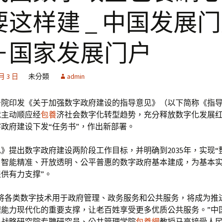
要这样建 _ 中国发展
－国家发展门户
 月 3 日
未分類
admin
务院印发《关于加强数字政府建设的指导意见》（以下简称《指
就主动顺应经
包養
济社会数字化转型趋势，充分释放数字化发展
政府建设下发“任务书”，作出新部署。
》提出数字政府建设两阶段工作目标，并明确到2035年，实现“
、智能精准、开放透明、公平普惠的数字政府基本建成，为基本
供有力支撑”。
府将各类数字技术用于政府管理、政务服务和公共服务，将成为推
理能力现代化的重要支撑，让老百姓享受更多优质公共服务。”中
与战略研究院专聘研究员、公共管理学院
包養網
教授马亮接受人