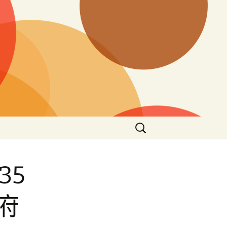
搜
尋
關
鍵
35
字:
府