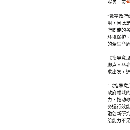
服务，实
“数字政
用，因此
府职能的
环境保护
的全生命
《指导意
脚点。马
求出发，
“《指导
政府领域
力，推动
务运行效
融创新研
给能力不