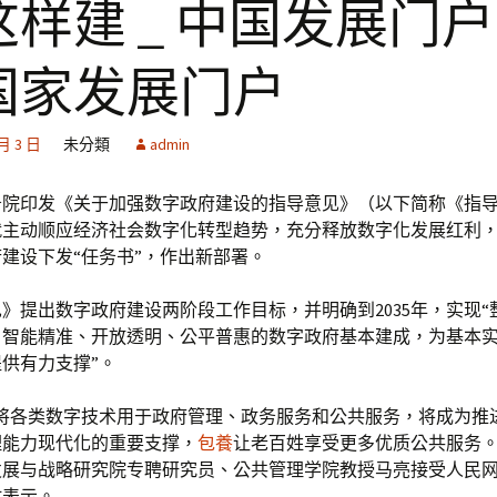
这样建 _ 中国发展门
国家发展门户
 月 3 日
未分類
admin
务院印发《关于加强数字政府建设的指导意见》（以下简称《指
就主动顺应经济社会数字化转型趋势，充分释放数字化发展红利
建设下发“任务书”，作出新部署。
》提出数字政府建设两阶段工作目标，并明确到2035年，实现“
、智能精准、开放透明、公平普惠的数字政府基本建成，为基本
供有力支撑”。
府将各类数字技术用于政府管理、政务服务和公共服务，将成为推
理能力现代化的重要支撑，
包養
让老百姓享受更多优质公共服务。
展与战略研究院专聘研究员、公共管理学院教授马亮接受人民网
时表示。