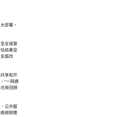
重大部署，
升至全球第
评估结果显
入全面改
据共享和开
、“一网通
术在新冠肺
务、公共服
的高频刚需