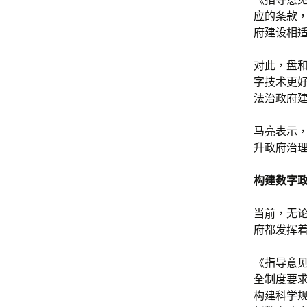
应的条款
府建设相
对此，盘
字技术更
法治政府建
马亮表示
升政府治
构建数字
当前，无
府都发挥
《指导意
全制度要
构建科学