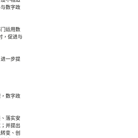
善与数字政
部门运用数
时，促进与
，进一步提
理，数字政
任、落实安
求；并提出
能转变、创