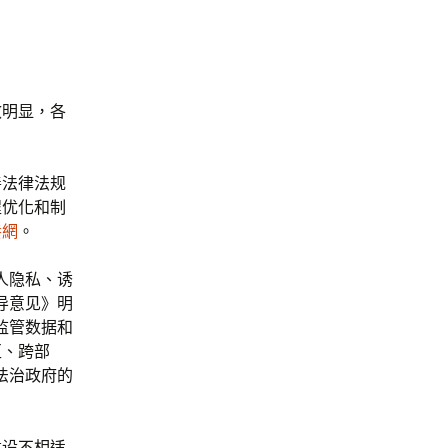
效明显，各
善法律法规
程优化和制
養網
。
人隐私、诱
导意见》明
监管数据和
区、跨部
法治政府的
建设不相适