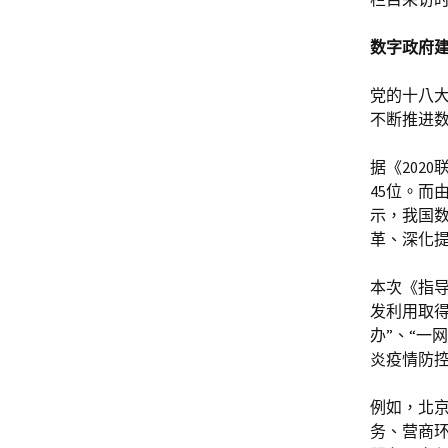
数字政府
党的十八
不断推进
据《202
45位。而
示，我国
革、深化
本次《指
发利用取得
办”、“一
炎疫情防
例如，北
务、营商