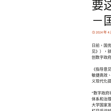
要
－
2024 年 4
日前，国
见》），
创数字政府
《指导意见
敏捷高效
义现代化提
“数字政
体系和治
大学国家发
栏目采访