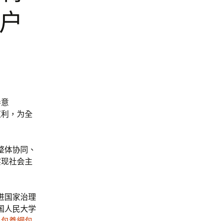
门户
导意
红利，为全
整体协同、
实现社会主
进国家治理
国人民大学
民
包養網
包