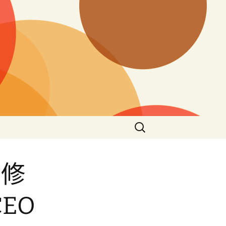
搜
尋
關
鍵
維修
字:
EO