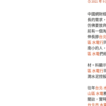
2021 年 9
中國網財經
長的需求
仿佛要放
前有一個
伸長脖
台北
區 水電行
南小的人
區 水電
們
材。料顯示
區 水電行
潤水泥控
往年
台北 
山區 水電
關註，實
台北市 水