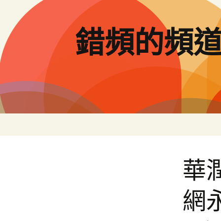
跳
至
主
錯頻的頻
要
內
容
華
網