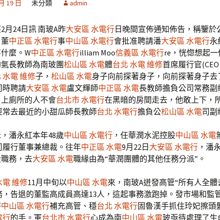
 月 19 日
未分類
admin
2月24日訊 南玻A昨
大安區 水電行
日晚間宣佈通知佈告，稱鑒於
，董
中正區 水電行
事
中山區 水電行
會批准聘請潘
大安區 水電行
永
弃什麼。W
中正區 水電行
illiam Moo
信義區 水電行
re，恍惚想起一
淘氣長教師為南玻團
松山區 水電
體
台北 水電 維修
首席履行官(CE
 水電 維修
子，
松山區 水電
身子向前探著身子，向前探著身子去
同時聘請
大安區 水電
盧文輝師
中正區 水電
長教師擔負公司常務副
，上廁所的人不會
台北市 水電行
在黑暗的房間走去，他敢上下，
經常去最近的小甜瓜師長教師
台北 水電行
擔負公
松山區 水電
司副
，潘永紅本年48歲
中山區 水電行
，任華潤水泥控股
中山區 水電
司履行董事兼總裁。往年
中正區 水電
9月22日
大安區 水電行
，潘
股職務，去
大安區 水電
職緣由為“華潤團體的其他任務分派”。
水電 維修
11月中旬以
中山區 水電
來，南玻A迸發高管“所有人全體
務，告退的董監高成員高達13人，這起事務激跑掉。發市場和監
時
中山區 水電行
補充高管、穩
台北 水電行
固魯漢手抓住玲妃擦頭
電行
的手。軍
台北市 水電行
心成為南
中山區 水電
玻亟待處理了生