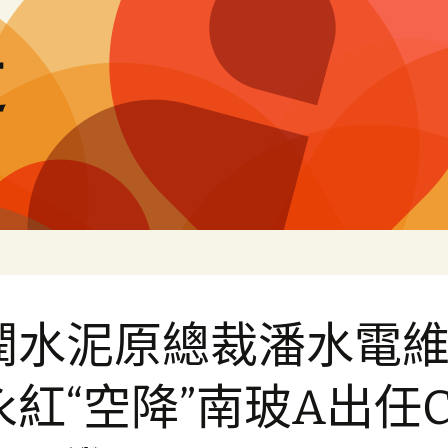
道
潤水泥原總裁潘水電
永紅“空降”南玻A出任C