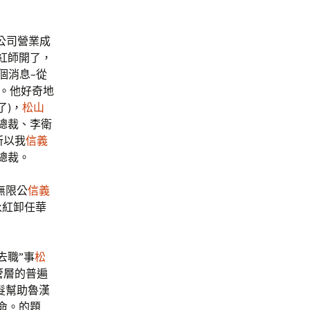
公司營業成
紅師開了，
個消息–從
O。他好奇地
了)，
松山
總裁、李衛
所以我
信義
總裁。
無限公
信義
永紅卸任華
去職”事
松
管層的普遍
髮幫助魯漢
命。的題