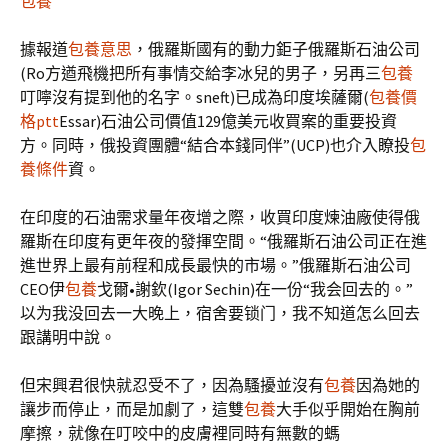
包養
據報道
包養意思
，俄羅斯國有的動力鉅子俄羅斯石油公司
(Ro方遒飛機把所有事情交給李冰兒的男子，另再三
包養
叮嚀沒有提到他的名字。sneft)已成為印度埃薩爾(
包養價
格ptt
Essar)石油公司價值129億美元收買案的重要投資
方。同時，俄投資團體“結合本錢同伴”(UCP)也介入瞭投
包
養條件
資。
在印度的石油需求量年夜增之際，收買印度煉油廠使得俄
羅斯在印度有更年夜的發揮空間。“俄羅斯石油公司正在進
進世界上最有前程和成長最快的市場。”俄羅斯石油公司
CEO伊
包養
戈爾•謝欽(Igor Sechin)在一份“我会回去的。”
以为我没回去一大晚上，宿舍要锁门，我不知道怎么回去
跟講明中說。
但宋興君很快就忍受不了，因為騷擾並沒有
包養
因為她的
讓步而停止，而是加劇了，這雙
包養
大手似乎開始在胸前
摩擦，就像在叮咬中的皮膚裡同時有無數的螞