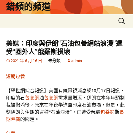
跳
錯頻的頻道
至
主
搜
要
尋
內
關
容
鍵
美媒：印度與伊朗“石油包養網站浪漫”遭
字:
受“圈外人”俄羅斯損壞
2021 年 6 月 16 日
未分類
admin
短期包養
【舉世網綜合報道】美國有線電視消息網10月17日報道，
印度的石
包養網
油
包養網
需求量增添，伊朗在本年年頭制
裁被撤消後，原來在年夜舉進軍印度石油市場，但是，此
刻伊朗與伊朗的這種“石油浪漫”，正遭受俄羅
包養網
斯
長
期包養
的闖進。