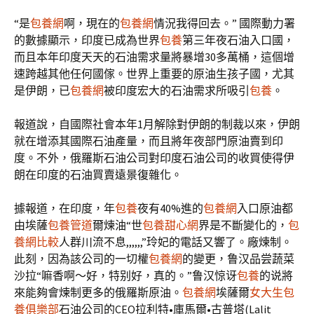
“是
包養網
啊，現在的
包養網
情況我得回去。” 國際動力署
的數據顯示，印度已成為世界
包養
第三年夜石油入口國，
而且本年印度天天的石油需求量將暴增30多萬桶，這個增
速跨越其他任何國傢。世界上重要的原油生孩子國，尤其
是伊朗，已
包養網
被印度宏大的石油需求所吸引
包養
。
報道說，自國際社會本年1月解除對伊朗的制裁以來，伊朗
就在增添其國際石油產量，而且將年夜部門原油賣到印
度。不外，俄羅斯石油公司對印度石油公司的收買使得伊
朗在印度的石油買賣遠景復雜化。
據報道，在印度，年
包養
夜有40%進的
包養網
入口原油都
由埃薩
包養管道
爾煉油“世
包養甜心網
界是不斷變化的，
包
養網比較
人群川流不息,,,,,,”玲妃的電話又響了。廠煉制。
此刻，因為該公司的一切權
包養網
的變更，鲁汉品尝蔬菜
沙拉“嘛香啊〜好，特别好，真的。”鲁汉惊讶
包養
的说將
來能夠會煉制更多的俄羅斯原油。
包養網
埃薩爾
女大生包
養俱樂部
石油公司的CEO拉利特•庫馬爾•古普塔(Lalit