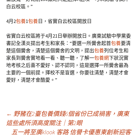
白云校區。”
4月2
包養
1
包養
日，省實白云校區開放日
省實白云校區將于4月21日舉辦開放日。廣東試驗中學黨委
書記全漢炎提出考生和家長：“要選一所黌舍起首
包養
要清
楚這個黌舍，清楚這個黌舍的文明，提出
包養
列位考生和
家長到黌舍實地看一看、聽一聽，了解一
包養網
下狀況實
地考核之后喜不愛好、認不認同，這是選擇一所黌舍最為
主要的一個前提。擇校不是盲選，你要往清楚，清楚才會
愛好，清楚才會酷愛。”
文
←
野豬在2臺包養價錢6個省份已成禍害，廣東
這些處所須高度關注｜第2眼
五一將至廣klook 客路 信譽卡優惠東創新迎客