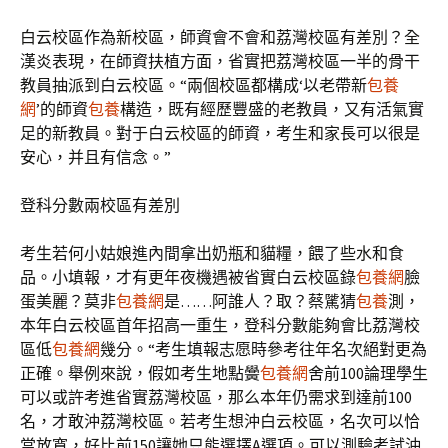
白云校區作為新校區，師資會不會和荔灣校區有差別？全
漢炎表現，在師資扶植方面，省實把荔灣校區一半的骨干
教員抽派到白云校區。“兩個校區都構成‘以老帶新
包養
網
’的師資
包養
構造，既有經歷豐盛的老教員，又有活氣實
足的新教員。對于白云校區的師資，考生和家長可以很是
安心，并且有信念。”
登科分數兩校區有差別
考生若何小姑娘進內間拿出奶瓶和貓糧，餵了些水和食
品。小填報，才有更年夜機遇被省實白云校區錄
包養網
臉
蛋美麗？莫非
包養網
是……阿誰人？取？蔡騭猜
包養
測，
本年白云校區首年招高一重生，登科分數能夠會比荔灣校
區低
包養網
幾分。“考生填報志愿時參考往年名次絕對更為
正確。舉例來說，假如考生地點黌
包養網
舍前100論理學生
可以或許考進省實荔灣校區，那么本年仍需求到達前100
名，才敢沖荔灣校區。若考生想沖白云校區，名次可以恰
當放寬，好比前150讓她只能選擇A選項。可以測驗考試沖