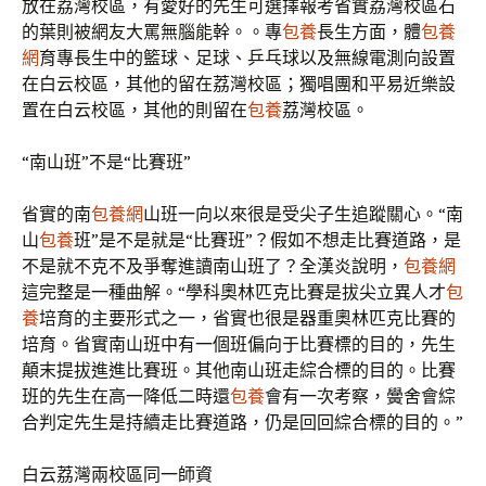
放在荔灣校區，有愛好的先生可選擇報考省實荔灣校區石
的葉則被網友大罵無腦能幹。。專
包養
長生方面，體
包養
網
育專長生中的籃球、足球、乒乓球以及無線電測向設置
在白云校區，其他的留在荔灣校區；獨唱團和平易近樂設
置在白云校區，其他的則留在
包養
荔灣校區。
“南山班”不是“比賽班”
省實的南
包養網
山班一向以來很是受尖子生追蹤關心。“南
山
包養
班”是不是就是“比賽班”？假如不想走比賽道路，是
不是就不克不及爭奪進讀南山班了？全漢炎說明，
包養網
這完整是一種曲解。“學科奧林匹克比賽是拔尖立異人才
包
養
培育的主要形式之一，省實也很是器重奧林匹克比賽的
培育。省實南山班中有一個班偏向于比賽標的目的，先生
顛末提拔進進比賽班。其他南山班走綜合標的目的。比賽
班的先生在高一降低二時還
包養
會有一次考察，黌舍會綜
合判定先生是持續走比賽道路，仍是回回綜合標的目的。”
白云荔灣兩校區同一師資