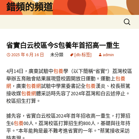
跳
錯頻的頻道
至
主
搜
要
尋
內
關
容
鍵
省實白云校區今S包養年首招高一重生
字:
2025 年 6 月 16 日
未分類
[db:标签]
admin
4月14日，廣東試驗中
包養
學（以下簡稱“省實”）荔灣校區
舉辦五育融會結果展現暨校園開放日運動。運動上
包養
網
，廣東
包養網
試驗中學黨委書記全
包養
漢炎、校長蔡騭
接收媒
包養網
體采訪時先容了2024年荔灣和白云述停止。
校區招生打算。
據先容，省實白云校區2024年首年招收高一重生，打算招
生6
包養
00人。荔灣校區打算招生約800人，基礎與往年持
平。“本年能夠是最不難考進省實的一年。”蔡騭接收采訪
時表現。