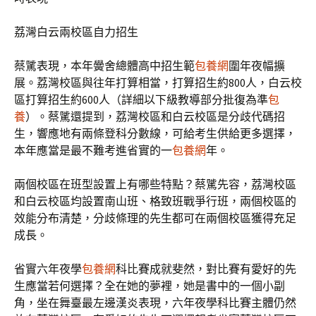
荔灣白云兩校區自力招生
蔡騭表現，本年黌舍總體高中招生範
包養網
圍年夜幅擴
展。荔灣校區與往年打算相當，打算招生約800人，白云校
區打算招生約600人（詳細以下級教導部分批復為準
包
養
）。蔡騭還提到，荔灣校區和白云校區是分歧代碼招
生，響應地有兩條登科分數線，可給考生供給更多選擇，
本年應當是最不難考進省實的一
包養網
年。
兩個校區在班型設置上有哪些特點？蔡騭先容，荔灣校區
和白云校區均設置南山班、格致班戰爭行班，兩個校區的
效能分布清楚，分歧條理的先生都可在兩個校區獲得充足
成長。
省實六年夜學
包養網
科比賽成就斐然，對比賽有愛好的先
生應當若何選擇？全在她的夢裡，她是書中的一個小副
角，坐在舞臺最左邊漢炎表現，六年夜學科比賽主體仍然