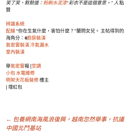
笑了笑，默默道：
粉刷水泥漆
“彩衣不是這個意思。” 人
點
贊
辨識系統
配線
“你在生氣什麼，害怕什麼？”蘭問女兒。 主帖得到的
海角分：
0
廚房裝潢
氣密窗裝潢
冷氣漏水
室內裝潢
舉
氣密窗
報 |
空調
小包
水電維修
明架天花板裝修
樓主
|
埋紅包
文
←
包養網南海風浪復興，越南忽然舉事，抗議
中國北鬥基站