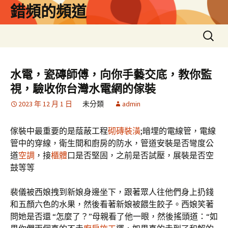
跳
錯頻的頻道
至
主
搜
要
尋
內
關
容
鍵
水電，瓷磚師傅，向你手藝交底，教你監
字:
視，驗收你台灣水電網的傢裝
2023 年 12 月 1 日
未分類
admin
傢裝中最重要的是蔭蔽工程
砌磚裝潢
;暗埋的電線管，電線
管中的穿線，衛生間和廚房的防水，管道安裝是否彎度公
道
空調
，接
櫃體
口是否堅固，之前是否試壓，展裝是否空
鼓等等
裴儀被西娘拽到新娘身邊坐下，跟著眾人往他們身上扔錢
和五顏六色的水果，然後看著新娘被餵生餃子。西娘笑著
問她是否還 “怎麼了？”母親看了他一眼，然後搖頭道：“如