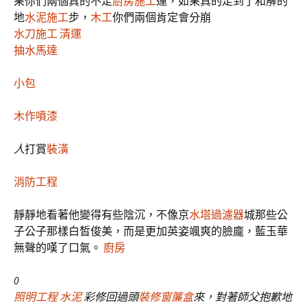
果你們兩個真的不走
廚房施工
運，如果真的走到了和解的
地
水泥施工
步，
木工
你們兩個肯定會分崩
水刀施工
清運
抽水馬達
小包
木作噴漆
人
打賞
裝潢
消防工程
靜靜地看著他變得有些陰沉，不像京
水塔過濾器
城那些公
子公子那樣白皙俊美，而是更加英姿颯爽的臉龐，藍玉華
無聲的嘆了口氣。
廚房
0
照明工程
水泥
彩修回過頭
裝修窗簾盒
來，對著師父抱歉地