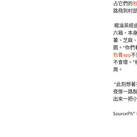
占它們的
路飛到村
楊淪英經
六箱，本
薯、芝麻
園。“你
包養app
不
不會壞。
周。
“此刻想
夜傢一路
出來一把
SourcePh” 