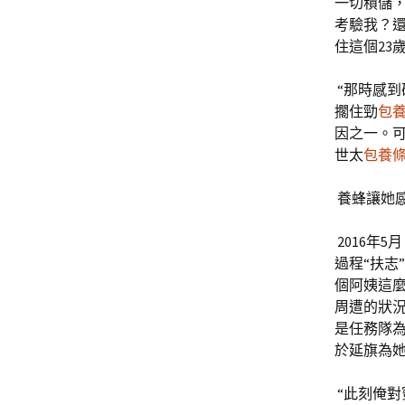
一切積儲
考驗我？
住這個23
“那時感
擱住勁
包
因之一。
世太
包養
養蜂讓她
2016年
過程“扶志
個阿姨這
周遭的狀
是任務隊為
於延旗為
“此刻俺對