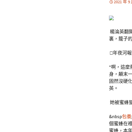
2021 年 9
楊淪英翻
裏，籠子
□年夜河報
“啊，這麼
身，顛末
固然沒硬
英。
她被蜜蜂
&nbsp
包養
個蜜蜂在
蜜蜂，本