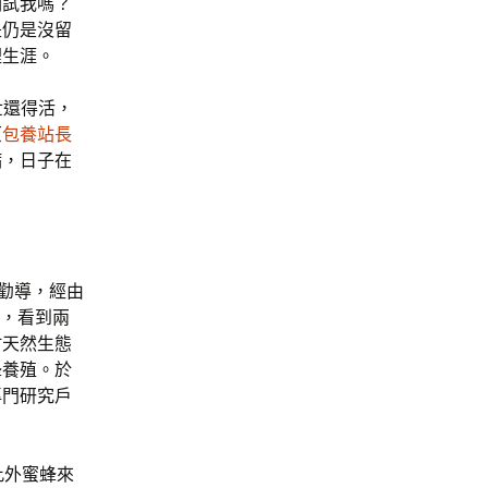
測試我嗎？
是仍是沒留
裡生涯。
世還得活，
原
包養站長
病，日子在
的勸導，經由
，看到兩
村天然生態
蜂養殖。於
專門研究戶
此外蜜蜂來