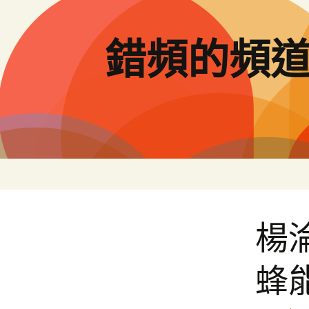
跳
至
主
錯頻的頻
要
內
容
楊
蜂