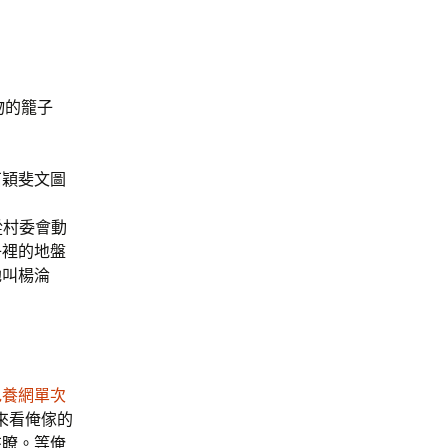
物的籠子
石穎斐文圖
從村委會動
子裡的地盤
她叫楊淪
包養網單次
來看俺傢的
來瞭。等俺