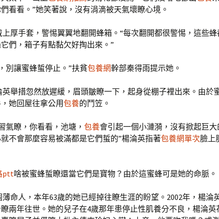
你們看看。”她笑著說，沒有涓滴被天氣壞瞭心境。
戴上厚手套，警惕翼翼地翻開蜂箱。“每次翻開都很警惕，這些蜂
它們，箱子有點黏欠好掏出來。”
，別讓蜜蜂蜇停止。”扶貧
包養網
幹部秦得雨提示她。
淪英舉措忽然放遲緩，眉頭皺瞭一下，起身從棚子裡出來。由於
手，她回屋往拿公用
包養
的鬥笠。
都習氣瞭，你看看，池塘，
包養
會引起一個小漣漪，沒有掀起巨大
心就不會那麼容易被滿都是它們蜇的”楊淪英指著
包養網單次
臉上
ptt
啥被蜜蜂蜇瞭還當它們是寶物？由於這蜜蜂可是她的命脈。
薄命人，本年63歲的她已經掉往瞭生涯的盼望。2002年，楊淪
治瞭兩年往世。她的兒子在4歲那年患停止性肌養分不良，楊淪英