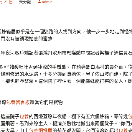
 月 21 日
未分類
admin
開蜂箱展似乎是在一個迷路的人找到方向，他一步一步地走到怪
的門沒有被鎖現她養的蜜蜂
·年夜河客戶端記者張鴻飛汝州市融媒體中間記者梁楊子通信員
熱。”韓媛吐吐舌頭冰涼的手扇扇。 在騎嶺鄉白馬村的最外面，
一條剛修過的水泥路，十多分鐘到瞭她傢，屋子依山坡而建，院
化，卻也幹凈整潔。這個院子裡住著一個能養蜂能打窖的女人，
蜇瞭
包養留言板
還當它們是寶物
;這座院子
包養
的西邊蓋瞭年夜棚，棚下有五六個蜂箱，零碎幾
裡面飛著。看到來瞭主人，楊淪英熱忱地搬出來兩個凳子。“你們
年天太旱，山上
包養網推薦
的菊花都沒開，它們沒啥吃都出
包養