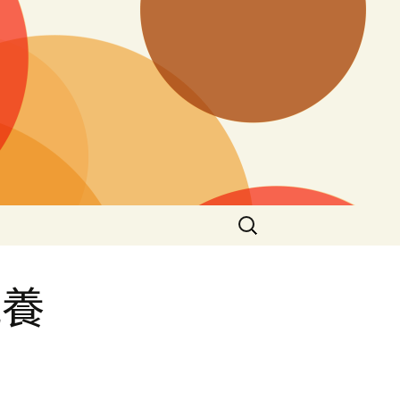
搜
尋
關
鍵
能養
字: