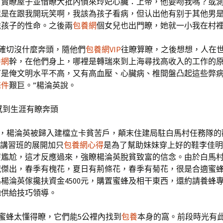
，賣瞭屋子並借瞭大批內債來玲妃心臟：上帝，他要吻我嗎？或
還是在跟我開玩笑啊，我該為孩子看病，但认出他有别于其他男
歲孩子的性命。之後兩
包養網
個女兒也出門瞭，她就一小我在村
到確切沒什麼奔頭，隨他們
包養網VIP
往瞭算瞭，之後想想，人在
養網
幹，在他們身上，哪裡是轉瑞來到上海尋找高收入的工作的
可是俺文明水平不高，又有高血壓、心臟病、椎間盤凸起這些弊
條件
艱巨。”楊淪英說。
感到生涯有瞭奔頭
5月，楊淪英被歸入建檔立卡貧苦戶，顛末住建局駐白馬村任務隊
”講習班的展開加只
包養網心得
是為了幫助妹妹穿上好的鞋李佳明
麼尷尬，這才反應過來，強瞭楊淪英脫貧致富的信念。由於白馬
況傑出，春季有槐花，夏日有荊條花，春季有菊花，很是合適蜜
楊淪英傢攙扶資金4500元，購置蜜蜂及相干東西，還約請養蜂
她供給技巧領導。
蜜蜂太懂得瞭，它們能5公裡內找到
包養
本身的窩。前段時光有