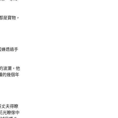
都是寶物，
蜜蜂透過手
的波瀾，他
腫的幾個年
英丈夫得瞭
花光瞭傢中