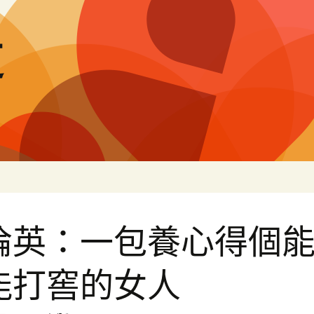
道
淪英：一包養心得個
能打窖的女人