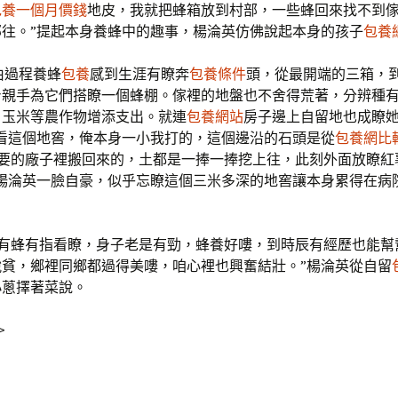
包養一個月價錢
地皮，我就把蜂箱放到村部，一些蜂回來找不到
部往。”提起本身養蜂中的趣事，楊淪英仿佛說起本身的孩子
包養
由過程養蜂
包養
感到生涯有瞭奔
包養條件
頭，從最開端的三箱，
身親手為它們搭瞭一個蜂棚。傢裡的地盤也不舍得荒著，分辨種
、玉米等農作物增添支出。就連
包養網站
房子邊上自留地也成瞭
們看這個地窖，俺本身一小我打的，這個邊沿的石頭是從
包養網比
要的廠子裡搬回來的，土都是一捧一捧挖上往，此刻外面放瞭紅
”楊淪英一臉自豪，似乎忘瞭這個三米多深的地窖讓本身累得在病
著有蜂有指看瞭，身子老是有勁，蜂養好嘍，到時辰有經歷也能幫
脫貧，鄉裡同鄉都過得美嘍，咱心裡也興奮結壯。”楊淪英從自留
小蔥擇著菜說。
>