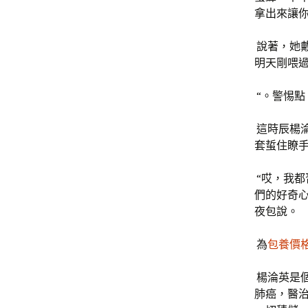
拿出來讓
說著，她
明天剛喂過
“。警惕點
這時辰楊
套蜇住瞭
“哎，我
們的好奇
夜包說。
為
包養價格
楊淪英是個
肺癌，醫