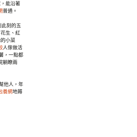
傢，能沿著
網
普通。
到此刻的五
有花生、紅
她的小菜
較
人傢做活
薯，一點都
院躺瞭兩
幫他人，年
包養網
地薅