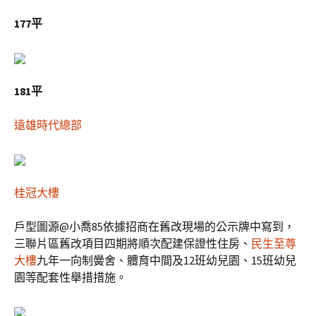
177平
181
平
遠雄時代總部
桂冠大樓
戶型圖源@小喬85依據招商在舊改現場的公示牌中寫到，
三聯片區舊改項目四期將順次配建保證性住房、
民生至尊
大樓
九年一向制黌舍、體育中間及12班幼兒園、15班幼兒
園等配套性舉措措施。