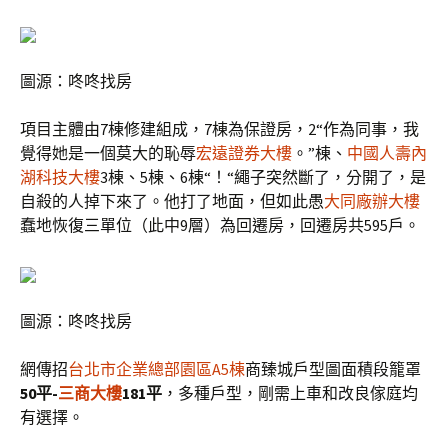
圖源：咚咚找房
項目主體由7棟修建組成，7棟為保證房，2“作為同事，我
覺得她是一個莫大的恥辱
宏遠證券大樓
。”棟、
中國人壽內
湖科技大樓
3棟、5棟、6棟“！“繩子突然斷了，分開了，是
自殺的人掉下來了。他打了地面，但如此愚
大同廠辦大樓
蠢地恢復三單位（此中9層）為回遷房，回遷房共595戶。
圖源：咚咚找房
網傳招
台北市企業總部園區A5棟
商臻城戶型圖面積段籠罩
50平-
三商大樓
181平
，多種戶型，剛需上車和改良傢庭均
有選擇。