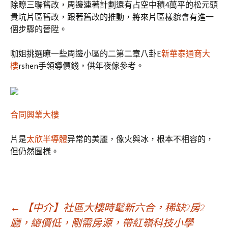
除瞭三聯舊改，周邊連著計劃還有占空中積4萬平的松元頭
貴坑片區舊改，跟著舊改的推動，將來片區樣貌會有進一
個步驟的晉陞。
咖姐挑選瞭一些周邊小區的二第二章八卦E
新華泰通商大
樓
rshen手領導價錢，供年夜傢參考。
合同興業大樓
片是
太欣半導體
异常的美麗，像火與冰，根本不相容的，
但仍然圖樣。
文
←
【中介】社區大樓時髦新六合，稀缺2房2
廳，總價低，剛需房源，帶紅嶺科技小學