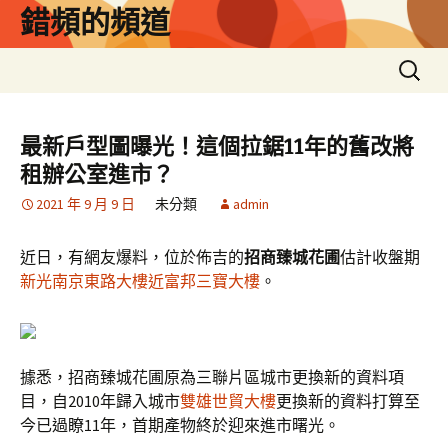
跳
錯頻的頻道
至
主
搜
要
尋
內
關
容
鍵
最新戶型圖曝光！這個拉鋸11年的舊改將
字:
租辦公室進市？
2021 年 9 月 9 日
未分類
admin
近日，有網友爆料，位於佈吉的
招商臻城花圃
估計收盤期
新光南京東路大樓近
富邦三寶大樓
。
據悉，招商臻城花圃原為三聯片區城市更換新的資料項
目，自2010年歸入城市
雙雄世貿大樓
更換新的資料打算至
今已過瞭11年，首期產物終於迎來進市曙光。