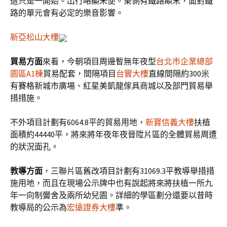
這只是一開始。出行略顯未便。東側有鐵路顛末，面對鐵
路的單元會有必定的樂音影響。
新亞松山大樓
貿易方面
來看，今朝項目周邊暫無年夜型
台北市企業總部
園區A1棟
貿易配套，間隔項目
台實大樓
直線間隔約300米
有賽格新城市廣場、紅星美凱龍傢具商城以及部門貿易舉
措措施。
不外項目計劃有6064.8平的貿易用地，
新寶信義大樓
扶植
面積約44440平，將來將年夜年夜晉陞片區的全體貿易周遭
的狀況面孔。
教導方面
，三聯片區舊改項目計劃有31069.3平教導舉措措
施用地，而且在現場公示牌中也有說起將來將扶植一所九
年一向制黌舍及兩所幼兒園。詳細的學區劃分還要以昔時
教導局的公示為
宏遠證券大樓
準。