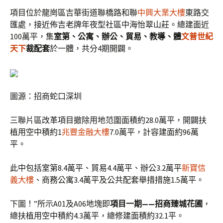
項目位於龍崗區吉華街道聯橋路和聯
中興大業大樓
東路交
匯處，接近佈吉老牌年夜型社區中海怡翠山莊。總建面近
100萬平，集
室第、公寓、辦公、貿易、教導、體
文普世紀
天下
裁配套
於一體，共分4期開闢。
圖源：招商蛇口深圳
三聯片區改革項目撤除用地范圍面積約28.0萬平，開闢扶
植用空中積約1
兆豐金融大樓
7.0萬平，計容建面約96萬
平。
此中包括室第8.4萬平、貿易4.4萬平、辦公3.2萬平
新寶信
義大樓
、商務公寓3.4萬平及公共配套舉措措施1.5萬平。
下圖！”所示A01及A06地塊即
項目一期——招商臻城花圃
，
總扶植用空中積約4.3萬平，總修建面積約32.1平。