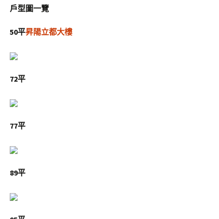
戶型圖一覽
50平
昇陽立都大樓
72平
77平
89平