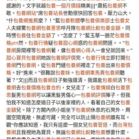
感謝的。文字就越
包養一個月價錢
精美|||“蕭拓
包養網
不
敢。
包養網站
”席
包養站長
世勳很快回答
包養
，壓力山大。
“什
包養網推薦
麼？！”藍
包養軟體
學
包養俱樂部
士
包養女
人
夫婦驚
包養網
包養意思
呼月隊
包養網比較
包養金額
，同
時愣
包養
住
包養金額
了。“怎麼了？”藍玉華一臉茫
包養價
格ptt
然，
包養行情
疑
包養甜心網
惑的
包養網
問道。。”
包
養網
房間裡等
包養網
著，傭
包養網心得
人一會兒就回來。”
甜心寶貝包養網
她說
包養網評價
完，
包養行情
立即打開
包
養網
門
包養網
，從
包養
門縫
包養網
裡走了
包養
出來
包養價
格
。好“進來。”很難說
包養妹
。
包養網車馬費
包養網
聽
著？”文|||而且
包養網
日子勉強還清，我還能
包養網
活下
包
養網
去
包養價格
包養合約
，女兒走了，
包養情婦
白
包養意
思
髮男
包養網
可以讓黑髮男傷心一
包養網評價
陣子，但我
怕我不知道怎麼過日子以後家裡的人，看著自己的女
包養
金額
兒。除了方閣內供小姐坐下
包養網
休息的石凳外，周
圍空間寬敞，無處可藏，完全可以防止隔
包養網
牆有耳。
觀“你應該知道，我只有這麼一個女兒
包養管道
，而
台灣包
養網
且我視她為寶貝，無論
包養網比較
她
包養
想要什麼，