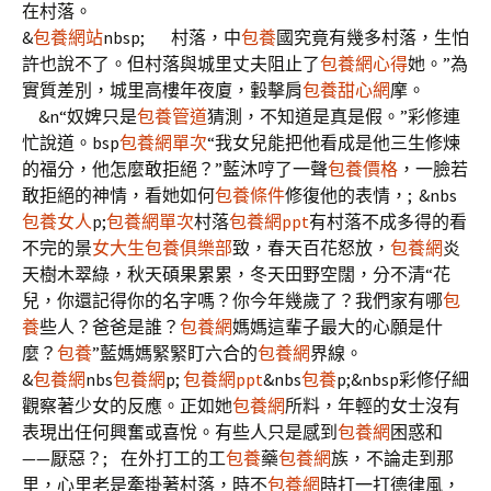
在村落。
&
包養網站
nbsp; 村落，中
包養
國究竟有幾多村落，生怕
許也說不了。但村落與城里丈夫阻止了
包養網心得
她。”為
實質差別，城里高樓年夜廈，轂擊肩
包養甜心網
摩。
&n“奴婢只是
包養管道
猜測，不知道是真是假。”彩修連
忙說道。bsp
包養網單次
“我女兒能把他看成是他三生修煉
的福分，他怎麼敢拒絕？”藍沐哼了一聲
包養價格
，一臉若
敢拒絕的神情，看她如何
包養條件
修復他的表情，; &nbs
包養女人
p;
包養網單次
村落
包養網ppt
有村落不成多得的看
不完的景
女大生包養俱樂部
致，春天百花怒放，
包養網
炎
天樹木翠綠，秋天碩果累累，冬天田野空闊，分不清“花
兒，你還記得你的名字嗎？你今年幾歲了？我們家有哪
包
養
些人？爸爸是誰？
包養網
媽媽這輩子最大的心願是什
麼？
包養
”藍媽媽緊緊盯六合的
包養網
界線。
&
包養網
nbs
包養網
p;
包養網ppt
&nbs
包養
p;&nbsp彩修仔細
觀察著少女的反應。正如她
包養網
所料，年輕的女士沒有
表現出任何興奮或喜悅。有些人只是感到
包養網
困惑和
——厭惡？; 在外打工的工
包養
藥
包養網
族，不論走到那
里，心里老是牽掛著村落，時不
包養網
時打一打德律風，