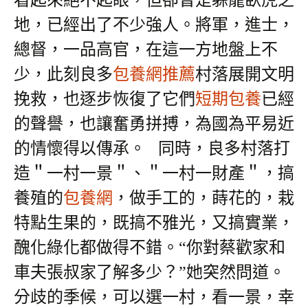
看起來絕不起眼，但卻曾是躲龍臥虎之
地，已經出了不少強人。將軍，進士，
總督，一品高官，在這一方地盤上不
少，此刻良多
包養網推薦
村落展開文明
挽救，也逐步恢復了它們
短期包養
已經
的聲譽，也讓奮勇拼搏，為國為平易近
的情懷得以傳承。
同時，良多村落打
造＂一村一景＂、＂一村一財產＂，搞
養殖的
包養網
，做手工的，蒔花的，栽
特點生果的，既搞不雅光，又搞實業，
醜化綠化都做得不錯。“你對蔡歡家和
車夫張叔家了解多少？”她突然問道。
分歧的季候，可以選一村，看一景，幸