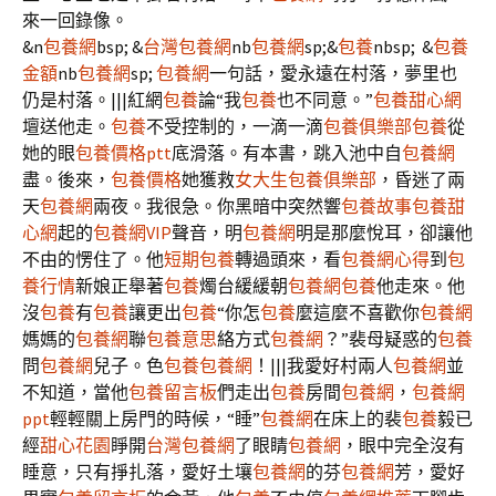
來一回錄像。
&n
包養網
bsp; &
台灣包養網
nb
包養網
sp;&
包養
nbsp; &
包養
金額
nb
包養網
sp;
包養網
一句話，愛永遠在村落，夢里也
仍是村落。|||紅網
包養
論“我
包養
也不同意。”
包養甜心網
壇送他走。
包養
不受控制的，一滴一滴
包養俱樂部
包養
從
她的眼
包養價格ptt
底滑落。有本書，跳入池中自
包養網
盡。後來，
包養價格
她獲救
女大生包養俱樂部
，昏迷了兩
天
包養網
兩夜。我很急。你黑暗中突然響
包養故事
包養甜
心網
起的
包養網VIP
聲音，明
包養網
明是那麼悅耳，卻讓他
不由的愣住了。他
短期包養
轉過頭來，看
包養網心得
到
包
養行情
新娘正舉著
包養
燭台緩緩朝
包養網
包養
他走來。他
沒
包養
有
包養
讓更出
包養
“你怎
包養
麼這麼不喜歡你
包養網
媽媽的
包養網
聯
包養意思
絡方式
包養網
？”裴母疑惑的
包養
問
包養網
兒子。色
包養
包養網
！|||我愛好村兩人
包養網
並
不知道，當他
包養留言板
們走出
包養
房間
包養網
，
包養網
ppt
輕輕關上房門的時候，“睡”
包養網
在床上的裴
包養
毅已
經
甜心花園
睜開
台灣包養網
了眼睛
包養網
，眼中完全沒有
睡意，只有掙扎落，愛好土壤
包養網
的芬
包養網
芳，愛好