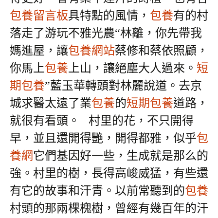
包養留言板
具特點的風情，
包養
有的村
落走了游玩不雅光農“林離，你先帶我
媽進屋，讓
包養網站
蔡修和蔡依照顧，
你馬上
包養
上山，讓絕塵大人過來。
短
期包養
”藍玉華轉頭對林麗說道。去京
城求醫太遠了業
包養
的
短期包養
道路，
就很有看頭。
村里的花，不只開得
早，並且還開得艷，開得都雅，似乎
包
養網
它們基因好一些，生成就是那么的
強。村里的樹，長得高峻威猛，有些還
有它的故事和汗青。以前常聽到的
包養
村頭的那兩棵槐樹，曾經有幾百年的汗