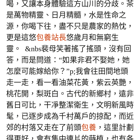
喝，又讓本身體驗這方山川的分歧。茶
是萬物精靈、日月精髓，水是性命之
源，你喝下往，盡不只是農家的熱忱，
更是這悠
包養站長
悠歲月和無窮生
靈。
&nbs裴母笑著搖了搖頭，沒有回
答，而是問道：“如果非君不娶她，她
怎麼可能嫁給你？”p;我會往田間地頭
走一走，看一看油菜花黃，紫云英艷，
桃花開，梨斑白。古代的新鄉村，遠非
舊日可比，干凈整潔衛生，文明新風時
髦，已逐步成為千村萬戶的掠配，而近
郊的村落又走在了前頭
包養
，這里計劃
得更好，會有集中連片的蒔植，也有各