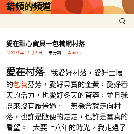
跳
錯頻的頻道
至
主
搜
要
尋
內
關
容
鍵
愛在甜心寶貝一包養網村落
字:
2023 年 12 月 3 日
未分類
admin
愛在村落
我愛好村落，愛好土壤
的
包養
芬芳，愛好果實的金黃，愛好春
天的活力，也愛好冬天的蒼莽，並且我
歷來沒有厭倦過，一無機會就走向村
落，也許是隨便的走走，也許是當真的
看望。
大要七八年的時光，我走遍了