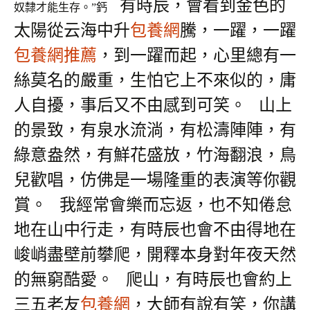
有時辰，會看到金色的
奴隸才能生存。”鈣
太陽從云海中升
包養網
騰，一躍，一躍
包養網推薦
，到一躍而起，心里總有一
絲莫名的嚴重，生怕它上不來似的，庸
人自擾，事后又不由感到可笑。
山上
的景致，有泉水流淌，有松濤陣陣，有
綠意盎然，有鮮花盛放，竹海翻浪，鳥
兒歡唱，仿佛是一場隆重的表演等你觀
賞。
我經常會樂而忘返，也不知倦怠
地在山中行走，有時辰也會不由得地在
峻峭盡壁前攀爬，開釋本身對年夜天然
的無窮酷愛。
爬山，有時辰也會約上
三五老友
包養網
，大師有說有笑，你講