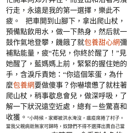
行走，永遠是我的第一選擇，樂此不
疲。
把車開到山腳下，拿出爬山杖，
預備點飲用水，做一下熱身，然后就一
鼓作氣地登攀，饑餓了就
包養甜心網
彌
補點能量，疲“花兒，你終於醒了！”見
她醒了，藍媽媽上前，緊緊的握住她的
手，含淚斥責她：“你這個笨蛋，為什
麼
包養網
要做傻事？你嚇壞憊了就柱著
爬山杖，稍事歇息會兒，做深呼吸，了
解一下狀況遠空近處，總有－些驚喜和
收獲。
“小時候，家鄉被洪水淹沒，瘟疫席捲了村子。
當我父親病逝無家可歸時，奴隸們不得不選擇出賣自己當