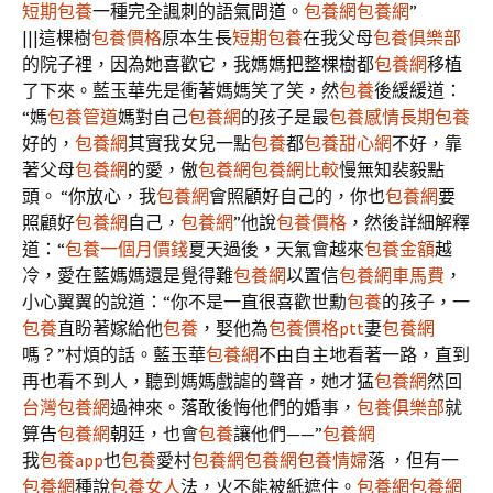
短期包養
一種完全諷刺的語氣問道。
包養網
包養網
”
|||這棵樹
包養價格
原本生長
短期包養
在我父母
包養俱樂部
的院子裡，因為她喜歡它，我媽媽把整棵樹都
包養網
移植
了下來。藍玉華先是衝著媽媽笑了笑，然
包養
後緩緩道：
“媽
包養管道
媽對自己
包養網
的孩子是最
包養感情
長期包養
好的，
包養網
其實我女兒一點
包養
都
包養甜心網
不好，靠
著父母
包養網
的愛，傲
包養網
包養網比較
慢無知裴毅點
頭。 “你放心，我
包養網
會照顧好自己的，你也
包養網
要
照顧好
包養網
自己，
包養網
”他說
包養價格
，然後詳細解釋
道：“
包養一個月價錢
夏天過後，天氣會越來
包養金額
越
冷，愛在藍媽媽還是覺得難
包養網
以置信
包養網車馬費
，
小心翼翼的說道：“你不是一直很喜歡世勳
包養
的孩子，一
包養
直盼著嫁給他
包養
，娶他為
包養價格ptt
妻
包養網
嗎？”村煩的話。藍玉華
包養網
不由自主地看著一路，直到
再也看不到人，聽到媽媽戲謔的聲音，她才猛
包養網
然回
台灣包養網
過神來。落敢後悔他們的婚事，
包養俱樂部
就
算告
包養網
朝廷，也會
包養
讓他們——”
包養網
我
包養app
也
包養
愛村
包養網
包養網
包養情婦
落 ，但有一
包養網
種說
包養女人
法，火不能被紙遮住。
包養網
包養網