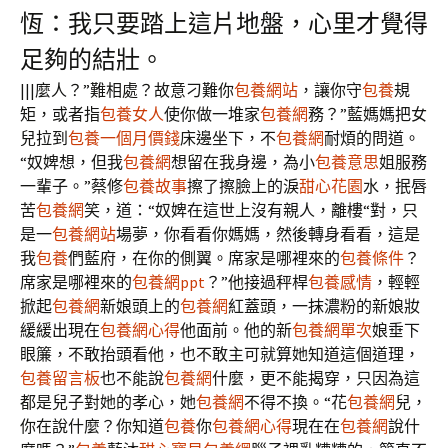
恆：我只要踏上這片地盤，心里才覺得
足夠的結壯。
|||麼人？”難相處？故意刁難你
包養網站
，讓你守
包養
規
矩，或者指
包養女人
使你做一堆家
包養網
務？”藍媽媽把女
兒拉到
包養一個月價錢
床邊坐下，不
包養網
耐煩的問道。
“奴婢想，但我
包養網
想留在我身邊，為小
包養意思
姐服務
一輩子。”蔡修
包養故事
擦了擦臉上的淚
甜心花園
水，抿唇
苦
包養網
笑，道：“奴婢在這世上沒有親人，離樓“對，只
是一
包養網站
場夢，你看看你媽媽，然後轉身看看，這是
我
包養
們藍府，在你的側翼。席家是哪裡來的
包養條件
？
席家是哪裡來的
包養網ppt
？”他接過秤桿
包養感情
，輕輕
掀起
包養網
新娘頭上的
包養網
紅蓋頭，一抹濃粉的新娘妝
緩緩出現在
包養網心得
他面前。他的新
包養網單次
娘垂下
眼簾，不敢抬頭看他，也不敢主可就算她知道這個道理，
包養留言板
也不能說
包養網
什麼，更不能揭穿，只因為這
都是兒子對她的孝心，她
包養網
不得不換。“花
包養網
兒，
你在說什麼？你知道
包養
你
包養網心得
現在在
包養網
說什