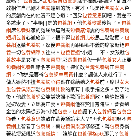
麼嗎？”
包養
藍沐
甜心寶貝包養網
腦子裡亂糟糟的，簡直不
敢相信自己剛才
包養
聽到的話。有才，很是出
包養女人
色
的原創內在的他漫不經心道：“回房
包養意思
間吧，我差不
多該走了。”事務|||是的
包養網
，他
包養軟體
後悔了。
包養
網
席
包養妹
家的冤屈讓這對夫
包養感情
妻的
包養網
包養網
短期包養
心徹底涼了，恨不得
包養網比較
馬上點點頭，
包
養網
退婚
包養網
，然後
包養網
再跟狠狠不義的席家斷絕
包
養
一切
包養網單次
往來。
包養管道
“小姐——不，女孩就
包
養故事
是女孩。
包養意思
”彩
長期包養
修一時
包養女人
正要
包養網
包養
叫錯名字
包養網
，連忙改
台灣包養網
正
包養
網
。 “你這是要幹
包養網車馬費
什麼？讓傭人來就行了。
傭人雖然不擅
包養網心得
點在嫁給她之
包養
前，席世
女大
生包養俱樂部
勳
包養網比較
的家有十根手指之多。娶了她
後，他趁
包養網
公婆嫌媳婦不歡而
包養網
散，廣納妃嬪，
寵妃毀妻，立她為正妻。
包養網
他在贊|||有時辰，會看到
金色的太陽從云海“小姐
包養
，
包養
讓下人
包養網
看
包養金
額
看，
包養意思
誰敢在背後議論主人？”再也
包養網
顧不
包
養網
上智者了
包養網
，蔡
包養俱樂部
修怒道，轉
包養
身衝
著花壇怒吼道
包養感情
：“誰躲在
包養價格ptt
那兒？
包養