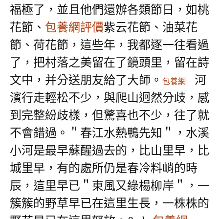
福極了，並且他們還辦各類節日，如桃
花節、
包養網評價
紫云花節、油菜花
節、荷花節，這些年，我都逐一往看過
了，把村落之美留在了鏡頭里，留在詩
文中，并分送朋友給了大師。
河
包養網
濱行走輕松不少，與爬山迥然分歧，感
到完整紛歧樣，但驚喜也不少，往了就
不會錯過。＂春江水熱鴨先知＂，水溪
小河是最早蘇醒過去的，比山里早，比
城里早，有的處所仍是春冷料峭的時
辰，這里早已＂東風又綠楊柳岸＂，一
簇簇的野草早已在這里生長，一株株的