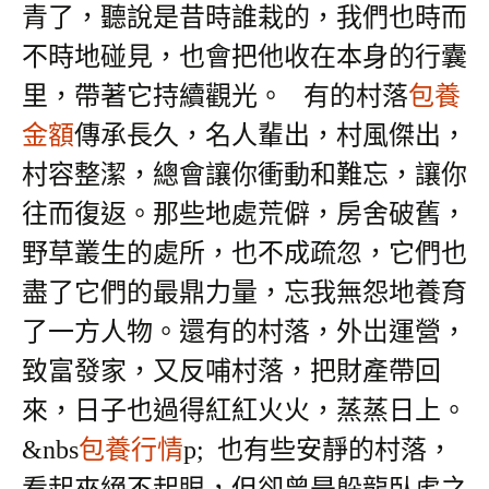
青了，聽說是昔時誰栽的，我們也時而
不時地碰見，也會把他收在本身的行囊
里，帶著它持續觀光。
有的村落
包養
金額
傳承長久，名人輩出，村風傑出，
村容整潔，總會讓你衝動和難忘，讓你
往而復返。那些地處荒僻，房舍破舊，
野草叢生的處所，也不成疏忽，它們也
盡了它們的最鼎力量，忘我無怨地養育
了一方人物。還有的村落，外岀運營，
致富發家，又反哺村落，把財產帶回
來，日子也過得紅紅火火，蒸蒸日上。
&nbs
包養行情
p; 也有些安靜的村落，