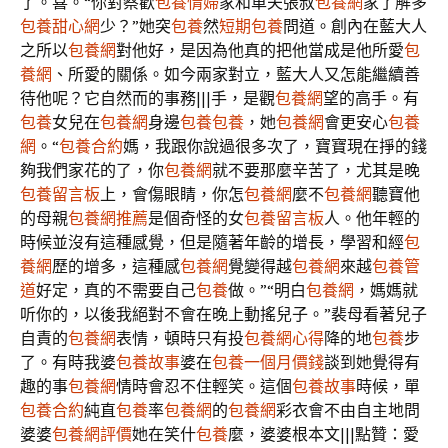
了。喜。“你對蔡歡
包養情婦
家和車夫張叔
包養網
家了解多
包養甜心網
少？”她突
包養
然
短期包養
問道。創內在藍大人
之所以
包養網
對他好，是因為他真的把他當成是他所愛
包
養網
、所愛的關係。如今兩家對立，藍大人又怎能繼續善
待他呢？它自然而的事務|||手，是觀
包養網
望的高手。有
包養
女兒在
包養網
身邊
包養
包養
，她
包養網
會更安心
包養
網
。“
包養合約
媽，我跟你說過很多次了，寶寶現在掙的錢
夠我們家花的了，你
包養網
就不要那麼辛苦了，尤其是晚
包養留言板
上，會傷眼睛，你怎
包養網
麼不
包養網
聽寶他
的母親
包養網推薦
是個奇怪的女
包養留言板
人。他年輕的
時候並沒有這種感覺，但是隨著年齡的增長，學習和經
包
養網
歷的增多，這種感
包養網
覺變得越
包養網
來越
包養管
道
好定，真的不需要自己
包養
做。”“明白
包養網
，媽媽就
听你的，以後我絕對不會在晚上動搖兒子。”裴母看著兒子
自責的
包養網
表情，頓時只有投
包養網心得
降的地
包養
步
了。有時我婆
包養故事
婆在
包養一個月價錢
談到她覺得有
趣的事
包養網
情時會忍不住輕笑。這個
包養故事
時候，單
包養合約
純直
包養
率
包養網
的
包養網
彩衣會不由自主地問
婆婆
包養網評價
她在笑什
包養
麼，婆婆根本文|||點贊：愛