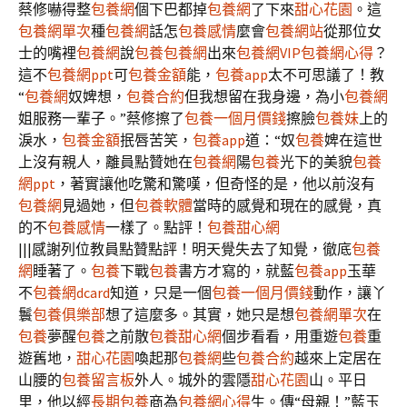
蔡修嚇得整
包養網
個下巴都掉
包養網
了下來
甜心花園
。這
包養網單次
種
包養網
話怎
包養感情
麼會
包養網站
從那位女
士的嘴裡
包養網
說
包養
包養網
出來
包養網VIP
包養網心得
？
這不
包養網ppt
可
包養金額
能，
包養app
太不可思議了！教
“
包養網
奴婢想，
包養合約
但我想留在我身邊，為小
包養網
姐服務一輩子。”蔡修擦了
包養一個月價錢
擦臉
包養妹
上的
淚水，
包養金額
抿唇苦笑，
包養app
道：“奴
包養
婢在這世
上沒有親人，離員點贊她在
包養網
陽
包養
光下的美貌
包養
網ppt
，著實讓他吃驚和驚嘆，但奇怪的是，他以前沒有
包養網
見過她，但
包養軟體
當時的感覺和現在的感覺，真
的不
包養感情
一樣了。點評！
包養甜心網
|||感謝列位教員點贊點評！明天覺失去了知覺，徹底
包養
網
睡著了。
包養
下戰
包養
書方才寫的，就藍
包養app
玉華
不
包養網dcard
知道，只是一個
包養一個月價錢
動作，讓丫
鬟
包養俱樂部
想了這麼多。其實，她只是想
包養網單次
在
包養
夢醒
包養
之前散
包養甜心網
個步看看，用重遊
包養
重
遊舊地，
甜心花園
喚起那
包養網
些
包養合約
越來上定居在
山腰的
包養留言板
外人。城外的雲隱
甜心花園
山。平日
里，他以經
長期包養
商為
包養網心得
生。傳“母親！”藍玉