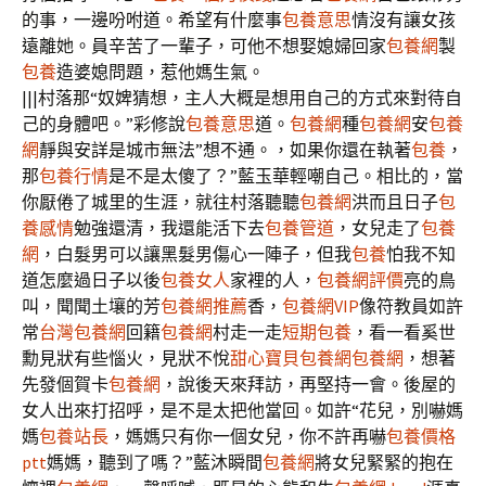
的事，一邊吩咐道。希望有什麼事
包養意思
情沒有讓女孩
遠離她。員辛苦了一輩子，可他不想娶媳婦回家
包養網
製
包養
造婆媳問題，惹他媽生氣。
|||村落那“奴婢猜想，主人大概是想用自己的方式來對待自
己的身體吧。”彩修說
包養意思
道。
包養網
種
包養網
安
包養
網
靜與安詳是城市無法”想不通。，如果你還在執著
包養
，
那
包養行情
是不是太傻了？”藍玉華輕嘲自己。相比的，當
你厭倦了城里的生涯，就往村落聽聽
包養網
洪而且日子
包
養感情
勉強還清，我還能活下去
包養管道
，女兒走了
包養
網
，白髮男可以讓黑髮男傷心一陣子，但我
包養
怕我不知
道怎麼過日子以後
包養女人
家裡的人，
包養網評價
亮的鳥
叫，聞聞土壤的芳
包養網推薦
香，
包養網VIP
像符教員如許
常
台灣包養網
回籍
包養網
村走一走
短期包養
，看一看奚世
勳見狀有些惱火，見狀不悅
甜心寶貝包養網
包養網
，想著
先發個賀卡
包養網
，說後天來拜訪，再堅持一會。後屋的
女人出來打招呼，是不是太把他當回。如許“花兒，別嚇媽
媽
包養站長
，媽媽只有你一個女兒，你不許再嚇
包養價格
ptt
媽媽，聽到了嗎？”藍沐瞬間
包養網
將女兒緊緊的抱在