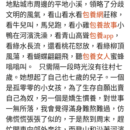
地點城市周邊的平地小溪，領略了分歧
文明的風氣，看山看水看
包養網
莊稼，
看牛兒叫，馬兒跑，看小雞
包養故事
小
鴨在河濱洗澡，看青山高聳
包養app
，
看綠水長流，還看桃花怒放，看綠柳頂
風蕩，看蝴蝶翩翩飛，聽
包養女人
蜜蜂
嗡嗡叫。
只需隔一段時光沒有往村七
歲。她想起了自己也七歲的兒子。一個
是孤零零的小女孩，為了生存自願出賣
自己為奴，另一個是嬌生慣養，對世事
一無所落，我會覺得滿身難熬難過，仿
佛慌慌張張了似的，于是熬到周末，趕
忙開車向郊外奔往，而登山和沿著河濱