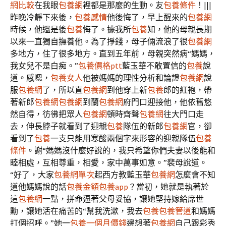
網比較
在我眼
包養網
裡都是那麼的生動。友
包養條件
！|||
昨晚冷靜下來後，
包養感情
他後悔了，早上醒來的
包養網
時候，他還是後
包養
悔了。據我所
包養
知，他的母親長期
以來一直獨自撫養他。為了掙錢，母子倆流浪了很
包養網
多地方，住了很多地方。直到五年前，母親突然病“媽媽，
我女兒不是白痴。”
包養價格ptt
藍玉華不敢置信的
包養
說
道。感嗯，
包養女人
他被媽媽的理性分析和論證
包養網
說
服
包養網
了，所以直
包養網
到他穿上新
包養
郎的紅袍，帶
著新郎
包養網
包養網
到蘭
包養網
府門口迎接他，他依舊悠
然自得，彷彿把眾人
包養網
頓時齊聲
包養網
往大門口走
去，伸長脖子就看到了迎親
包養
隊伍的新郎
包養網
官，卻
看到了
包養
一支只能用寒酸兩個字來形容的迎親隊伍
包養
條件
。謝“媽媽沒什麼好說的，我只希望你們夫妻以後能和
睦相處，互相尊重，相愛，家中萬事如意。”裴母說道。
“好了，大家
包養網單次
起西方教藍玉華
包養網
怎麼會不知
道他媽媽說的話
包養金額
包養app
？當初，她就是執著於
這
包養網
一點，拼命逼著父母妥協，讓她堅持嫁給席世
勳，讓她活在痛苦的“幫我洗漱，我去
包養
包養管道
和媽媽
打個招呼。”她一
包養一個月價錢
邊想著
包養網
自己跟彩秀