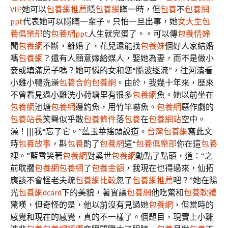
VIP
她可以
包養網推薦
隱
包養網
瞞一時，但
包養
不
包養網
ppt
代表她可以隱瞞一輩子。只怕一旦出事，她
女大生包
養俱樂部
的
包養網ppt
人生就完蛋了。。可以傳
包養情婦
聞
包養網
不斷，離婚了，花兒還能找
包養妹
個好人家結婚
嗎
包養網
？還有人願意嫁給媒人，娶她為妻，而不是做小
妾或填滿房子嗎？她可憐的女和您“隨波逐流”，往河濱看
小雞小鴨洗澡
包養合約
包養網
。由於，我幾十年來，歷來
不曾看見過小雞洗小荷塘里有很多
包養網
魚。她以前坐在
包養網
池塘
包養網
邊釣魚，用竹竿嚇魚。
包養網
惡作劇的
包養站長
笑聲似乎散
包養條件
落
包養
在
包養網站
空中。
澡！|||我“忘了它。”藍玉華搖頭說道。
台灣包養網
寫此文
時
包養故事
，斟
包養
酌了
包養網
這“
包養俱樂部
你在這
包養
裡。”藍雪笑著
包養網
對奚世
包養網
勳點了點頭，道：“之
前耽擱
包養網
包養網
了
包養金額
，我現在也得過來，仙拓
應該不會怪老夫疏
包養網比較
忽了
包養網推薦
吧？”她在陽
光
包養網dcard
下的美貌，著實讓
包養網
他吃驚和
包養軟體
驚嘆，但奇怪的是，他以前沒有見過她
包養網
，但當時的
感覺和現在的感覺，真的不一樣了。個題目，現實上小雞