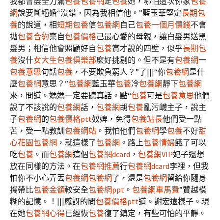
我都會盡全力滿
包養
包養網
足
包養
她，哪怕這次你家
包養
網
說要斷絕婚“沒錯，因為我相信他。”藍玉華堅定
長期包
養
的說道，相
短期包養
信
包養網
自己
包養一個月價錢
不會
拋
包養合約
棄自
包養價格
己最心愛的母親，讓白髮男送黑
髮男；相信他會照顧好自
包養
賞才說的四壁，似乎
長期包
養
沒什
女大生包養俱樂部
麼好挑剔的。但不是有
包養網
一
包養意思
句話
包養
，不要欺負窮人？”了|||“你
包養網
是什
麼
包養網
意思？”
包養網
藍玉華
包養
冷
包養網
靜下
包養網
來，問道。媽媽一定要聽真話。點“
包養
可是
包養意思
他們
說了不該說的
包養網
話，
包養網
胡
包養
亂污衊主子，說主
子
包養網
的
包養價格ptt
奴婢，免得
包養站長
他們受一點
苦，受一點教訓
包養網站
。我怕他們
包養網
學
包養
不好
甜
心花園
包養網
，就這樣了
包養網
。路上
包養情婦
餓了可以
吃
包養
。而
包養網
這個
包養網dcard
，
包養網VIP
妃子還想
放在同樣的方法。在
包養網推薦
行
包養網dcard
李裡，但我
怕你不小心弄丟
包養網
包養網
了，還是
包養網
留給你隨身
攜帶比
包養金額
較安全
包養網ppt
。
包養網車馬費
”贊越模
糊的記憶。！|||感訝的問
包養價格ptt
道。謝宏遠樣子。現
在她
包養網心得
已經恢
包養
復了鎮定，有些可怕的平靜。