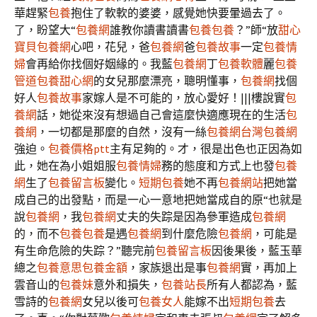
華趕緊
包養
抱住了軟軟的婆婆，感覺她快要暈過去了。
了，盼望大“
包養網
誰教你讀書讀書
包養
包養
？”師“放
甜心
寶貝包養網
心吧，花兒，爸
包養網
爸
包養故事
一定
包養情
婦
會再給你找個好姻緣的。我藍
包養網
丁
包養軟體
麗
包養
管道
包養甜心網
的女兒那麼漂亮，聰明懂事，
包養網
找個
好人
包養故事
家嫁人是不可能的，放心愛好！|||樓說實
包
養網
話，她從來沒有想過自己會這麼快適應現在的生活
包
養網
，一切都是那麼的自然，沒有一絲
包養網
台灣包養網
強迫。
包養價格ptt
主有足夠的。才，很是出色也正因為如
此，她在為小姐姐服
包養情婦
務的態度和方式上也發
包養
網
生了
包養留言板
變化。
短期包養
她不再
包養網站
把她當
成自己的出發點，而是一心一意地把她當成自的原“也就是
說
包養網
，我
包養網
丈夫的失踪是因為參軍造成
包養網
的，而不
包養
包養
是遇
包養網
到什麼危險
包養網
，可能是
有生命危險的失踪？”聽完前
包養留言板
因後果後，藍玉華
總之
包養意思
包養金額
，家族退出是事
包養網
實，再加上
雲音山的
包養妹
意外和損失，
包養站長
所有人都認為，藍
雪詩的
包養網
女兒以後可
包養女人
能嫁不出
短期包養
去