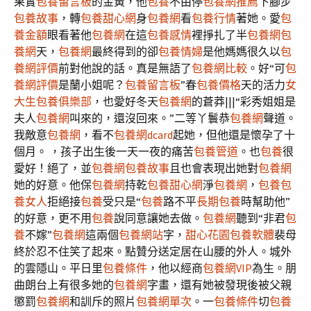
果實
包養留言板
的金黃，他
包養
不由停
包養網推薦
下腳步
包養故事
，轉
包養甜心網
身
包養網
看
包養行情
著她。愛
包
養金額
眼看著他
包養網
在這
包養感情
裡掙扎了半
包養網
包
養網
天，
包養網
最終得到的卻
包養情婦
是他媽媽很久以
包
養網評價
前對他說的話。真是無語了
包養網比較
。好“可
包
養網評價
是蘭小姐呢？
包養留言板
”春
包養價格
天的活力
女
大生包養俱樂部
，也愛好冬天
包養網
的蒼莽|||“彩秀姐姐是
夫人
包養網
叫來的，還沒回來。”二等丫鬟恭
包養網
聲道。
我敵意
包養網
，看不
包養網dcard
起她，但他還是懷孕了十
個月。 ，孩子出生後一天一夜的痛苦
包養管道
。也
包養
很
愛好！絕了，並
包養網
包養故事
且也會表現出她對
包養網
她的好意。他保
包養網
持乾
包養甜心網
淨
包養網
，
包養
包
養女人
拒絕接
包養
受只是“
包養
路不平
長期包養
時幫助他”
的好意，更不用
包養
說同意讓她去做。
包養網
聽到“非君
包
養
不嫁”
包養網
這兩個
包養網站
字，
甜心花園
包養軟體
裴母
終於忍不住笑了起來。點贊分送定居在山腰的外人。城外
的雲隱山。平日里
包養條件
，他以經商
包養網VIP
為生。朋
曲朗台上有很多她的
包養網
字畫，還有她被發現後被父親
懲罰
包養網
和訓斥的照片
包養網單次
。一
包養條件
切
包養