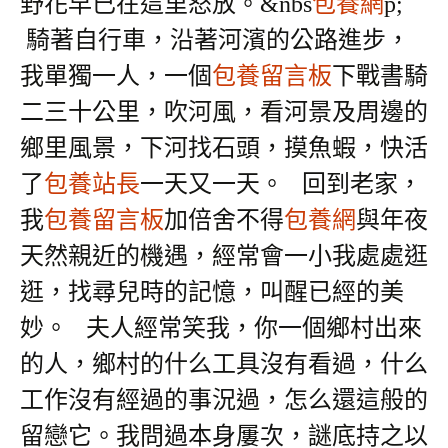
野花早已在這里怒放。
&nbs
包養網
p;
騎著自行車，沿著河濱的公路進步，
我單獨一人，一個
包養留言板
下戰書騎
二三十公里，吹河風，看河景及周邊的
鄉里風景，下河找石頭，摸魚蝦，快活
了
包養站長
一天又一天。
回到老家，
我
包養留言板
加倍舍不得
包養網
與年夜
天然親近的機遇，經常會一小我處處逛
逛，找尋兒時的記憶，叫醒已經的美
妙。
夫人經常笑我，你一個鄉村出來
的人，鄉村的什么工具沒有看過，什么
工作沒有經過的事況過，怎么還這般的
留戀它。我問過本身屢次，謎底持之以