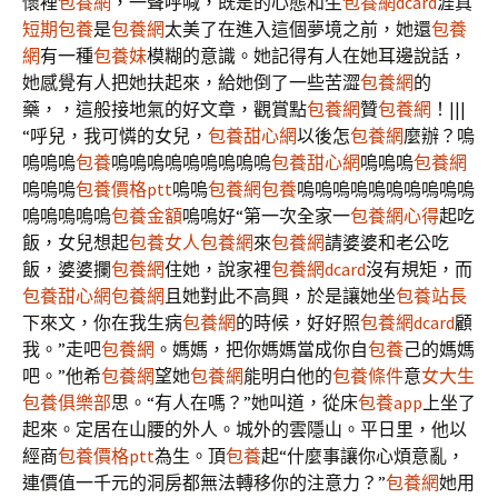
懷裡
包養網
，一聲呼喊，既是的心態和生
包養網dcard
涯真
短期包養
是
包養網
太美了在進入這個夢境之前，她還
包養
網
有一種
包養妹
模糊的意識。她記得有人在她耳邊說話，
她感覺有人把她扶起來，給她倒了一些苦澀
包養網
的
藥，，這般接地氣的好文章，觀賞點
包養網
贊
包養網
！|||
“呼兒，我可憐的女兒，
包養甜心網
以後怎
包養網
麼辦？嗚
嗚嗚嗚
包養
嗚嗚嗚嗚嗚嗚嗚嗚嗚
包養甜心網
嗚嗚嗚
包養網
嗚嗚嗚
包養價格ptt
嗚嗚
包養網
包養
嗚嗚嗚嗚嗚嗚嗚嗚嗚嗚
嗚嗚嗚嗚嗚
包養金額
嗚嗚好“第一次全家一
包養網心得
起吃
飯，女兒想起
包養女人
包養網
來
包養網
請婆婆和老公吃
飯，婆婆攔
包養網
住她，說家裡
包養網dcard
沒有規矩，而
包養甜心網
包養網
且她對此不高興，於是讓她坐
包養站長
下來文，你在我生病
包養網
的時候，好好照
包養網dcard
顧
我。”走吧
包養網
。媽媽，把你媽媽當成你自
包養
己的媽媽
吧。”他希
包養網
望她
包養網
能明白他的
包養條件
意
女大生
包養俱樂部
思。“有人在嗎？”她叫道，從床
包養app
上坐了
起來。定居在山腰的外人。城外的雲隱山。平日里，他以
經商
包養價格ptt
為生。頂
包養
起“什麼事讓你心煩意亂，
連價值一千元的洞房都無法轉移你的注意力？”
包養網
她用