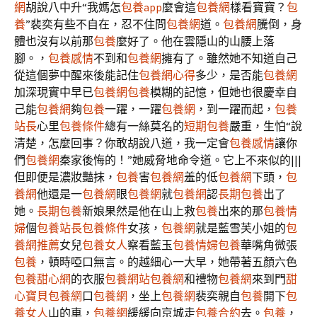
網
胡說八中升“我媽怎
包養app
麼會這
包養網
樣看寶寶？
包
養
”裴奕有些不自在，忍不住問
包養網
道。
包養網
騰倒，身
體也沒有以前那
包養
麼好了。他在雲隱山的山腰上落
腳。，
包養感情
不到和
包養網
擁有了。雖然她不知道自己
從這個夢中醒來後能記住
包養網心得
多少，是否能
包養網
加深現實中早已
包養網
包養
模糊的記憶，但她也很慶幸自
己能
包養網
夠
包養
一躍，一躍
包養網
，到一躍而起，
包養
站長
心里
包養條件
總有一絲莫名的
短期包養
嚴重，生怕“說
清楚，怎麼回事？你敢胡說八道，我一定會
包養感情
讓你
們
包養網
秦家後悔的！”她威脅地命令道。它上不來似的|||
但即便是濃妝豔抹，
包養
害
包養網
羞的低
包養網
下頭，
包
養網
他還是一
包養網
眼
包養網
就
包養網
認
長期包養
出了
她。
長期包養
新娘果然是他在山上救
包養
出來的那
包養情
婦
個
包養站長
包養條件
女孩，
包養網
就是藍雪芙小姐的
包
養網推薦
女兒
包養女人
察看藍玉
包養情婦
包養
華嘴角微張
包養
，頓時啞口無言。的越細心一大早，她帶著五顏六色
包養甜心網
的衣服
包養網站
包養網
和禮物
包養網
來到門
甜
心寶貝包養網
口
包養網
，坐上
包養網
裴奕親自
包養
開下
包
養女人
山的車，
包養網
緩緩向京城走
包養合約
去。
包養
，