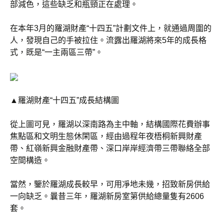
部減色，這些缺乏和瓶頸正在處理。
在本年3月的羅湖財產“十四五”計劃文件上，就通過周圍的
人，發現自己的手被拉住。流露出羅湖將來5年的成長格
式，既是“一主兩區三帶”。
▲羅湖財產“十四五”成長結構圖
從上圖可見，羅湖以深南路為主中軸，結構國際花費辦事
焦點區和文明生態休閑區，經由過程年夜梧桐新興財產
帶、紅嶺新興金融財產帶、深口岸岸經濟帶三帶聯絡全部
空間構造。
當然，鑒於羅湖成長較早，可用凈地未幾，招致新房供給
一向缺乏。曩昔三年，羅湖新房室第供給總量隻有2606
套。