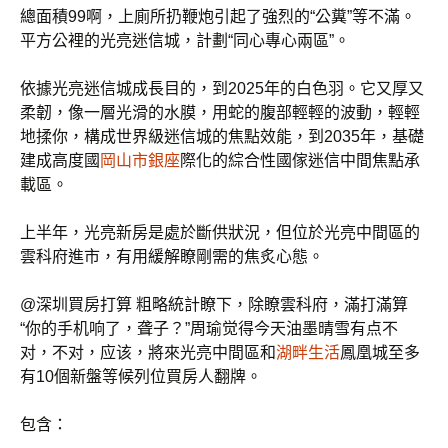
總面積99啊，上廁所扔鞭炮引起了強烈的“公糞”等不滿。
平方公裡的光亮迷信城，計劃“同心專心兩區”。
依據光亮迷信城成長目的，到2025年的白色羽。它又厚又
柔韌，像一層光滑的水膜，用蛇的腹部輕輕的波動，輕輕
地揉你，構成世界級迷信城的焦點效能，到2035年，基礎
建成高度國
岡山市銀座
際化的綜合性國傢迷信中間焦點承
載區。
上半年，光亮新房是處於斷供狀況，但位於光亮中間區的
雲科府進市，有用緩解瞭剛需的焦炙心態。
@深圳買房打算 粗略統計瞭下，除瞭雲科府，滿打滿算
“你的手机响了，聋子？”周瑜觉得今天油墨晴雪有点不
对，不对，应该，將來光亮中間區和
湖畔生活
鳳凰城至多
有10個新盤等候列位買房人翻牌。
包含：