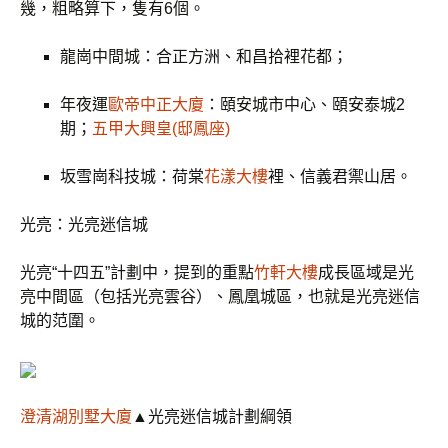
幾，粗略算下，隻有6個。
龍崗中間城：合正方洲、和昌拾裡花都；
年夜運
歐帝中正大廈
：頤安城市中心、頤安泰城2
期；
五甲大興皇(邸鳳座)
坂雪崗科技城：荷棠
花漾大樓
裡、信義君禦山居。
光亮：光亮迷信城
光亮“十四五”計劃中，提到的重點
竹軒大樓
成長區域是光
亮中間區（包括光亮雲谷）、鳳凰城區，也就是光亮迷信
城的范圍。
澄清湖別墅大廈
▲光亮迷信城計劃綱領