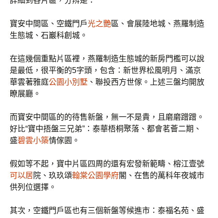
詳細到各片區，分辨是：
寶安中間區、空鐵門戶
光之艷
區、會展陸地城、燕羅制造
生態城、石巖科創城。
在這幾個重點片區裡，燕羅制造生態城的新房門檻可以說
是最低，很平衡的5字頭，包含：新世界松風明月、滿京
華雲著雅庭
公園小別墅
、聯投西方世傢。上述三盤均開放
瞭展廳。
而寶安中間區的的待售新盤，無一不是貴，且磨磨蹭蹭。
好比“寶中捂盤三兄弟”：泰華梧桐聚落、都會茗薈二期、
盛
碧雲小築
情傢園。
假如等不起，寶中片區四周的還有宏發新範疇、榕江壹號
可以居
院、玖玖頌
翰棠公園學府
閣、在售的萬科年夜城市
供列位選擇。
其次，空鐵門戶區也有三個新盤等候進市：泰福名苑、盛