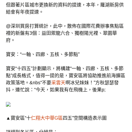
但跟著片區城市更換新的資料的提速，本年，羅湖新房供
給會有年夜提速。
@深圳買房打算統計，此中，散佈在國際花費辦事焦點區
裡的新盤有3個：益田禦龍六合、獨樹陽光裡、翠園華
府。
寶安：“一軸、四廊、五核、多節點”
寶安“十四五”計劃顯示，將構建“一軸、四廊、五核、多節
點”成長格式，值得一提的是，寶安區將協助推進前海擴區
政策落地。&nbs“不要
采雲天
啊冰兒妹妹！”方秋瑟瑟發
抖，連忙說：“今天，如果我有在飛機上，後果p;
▲寶安區“十
仁翔大中華G區
四五”空間構造表示圖