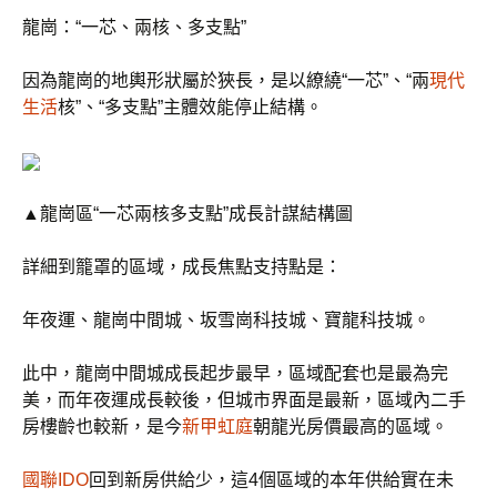
龍崗：“一芯、兩核、多支點”
因為龍崗的地輿形狀屬於狹長，是以繚繞“一芯”、“兩
現代
生活
核”、“多支點”主體效能停止結構。
▲龍崗區“一芯兩核多支點”成長計謀結構圖
詳細到籠罩的區域，成長焦點支持點是：
年夜運、龍崗中間城、坂雪崗科技城、寶龍科技城。
此中，龍崗中間城成長起步最早，區域配套也是最為完
美，而年夜運成長較後，但城市界面是最新，區域內二手
房樓齡也較新，是今
新甲虹庭
朝龍光房價最高的區域。
國聯IDO
回到新房供給少，這4個區域的本年供給實在未