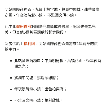
北站國際商務區、九龍山數字城、鷺湖中間城、龍華國際
商圈、年夜浪時髦小鎮、 不雅瀾文明小鎮。
此中北
聖田首府
站國際商務區成長最早，配套也最為完
美，但其他5個片區還處於起步階段。
新房供給上
福利國
，北站國際商務區是將來1年龍華的供
給主力。
北站國際商務區：中海明德裡、萬福花圃、恒年夜時
期之光；
鷺湖中間城：鵬瑞頤璟府；
年夜浪時髦小鎮：出色柏奕府；
不雅瀾文明小鎮：萬科啟城。