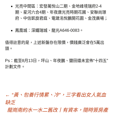
光亮中間區：宏發萬悅山二期、金地峰境瑞府2-4
期、星河六合4期、年夜唐光亮時期花圃、安聯尚璟
府、中信凱旋君庭、電建洺悅鵬開花園、金茂廣場；
鳳凰城：深鐵瑞城、龍光A646-0083。
值得註意的是，上述新盤存在限價，價錢廣泛會在5萬出
頭。
Ps：截至8月13日，坪山、年夜鵬、鹽田還未宣佈“十四五”
計劃文件。
文
←
“黃、包養行情累、冷”，三字看出女人氣血
缺乏
龍崗南約水一水二舊改丨有資本，隨時簽房產