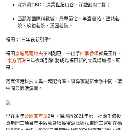
深圳灣CBD：深業世紀山谷、深鐵懿府二期；
西麗湖國際科教城：丹華第宅、羊臺書苑、匯城茗
院、玖裕茗院、漢園茗院。
福田：“三年夜新引擎”
福田
京城馬爾地夫
不叫則已，一出手
四季香頌
就是王炸，
“
東方明珠
三年夜新引擎”將成為福田新的立異增加極，既
是：
河套深港科技立異一起配合區、噴鼻蜜湖新金融中間、環
中間公園活氣圈。
早在本年
公園家年華
2月，深圳市2021年第一批兩千億投
資新開工項目集中啟動暨噴鼻蜜湖北區扶植開工運動在福