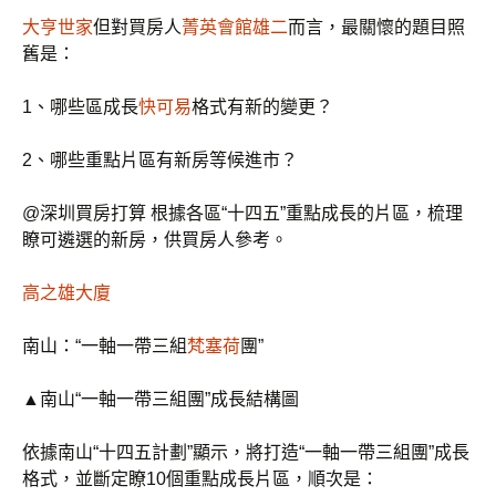
大亨世家
但對買房人
菁英會館雄二
而言，最關懷的題目照
舊是：
1、哪些區成長
快可易
格式有新的變更？
2、哪些重點片區有新房等候進市？
@深圳買房打算 根據各區“十四五”重點成長的片區，梳理
瞭可遴選的新房，供買房人參考。
高之雄大廈
南山：“一軸一帶三組
梵塞荷
團”
▲南山“一軸一帶三組團”成長結構圖
依據南山“十四五計劃”顯示，將打造“一軸一帶三組團”成長
格式，並斷定瞭10個重點成長片區，順次是：