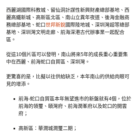
西麗湖國際科教城、留仙洞計謀性新興財產總部基地、西
麗高鐵新城、高新區北區、南山立異年夜道、後海金融商
務總部基地、蛇口
世邦新銳
國際陸地城、深圳灣超等總部
基地、深圳灣文明走廊、前海深港古代辦事業一起配合
區。
從這10個片區可以發明，南山將來5年的成長重心重要集
中在西麗、前海蛇口自貿區、深圳灣。
更驚喜的是，比擬以往供給缺乏，本年南山的供給肉眼可
見的增添。
前海-蛇口自貿區本年無望進市的新盤就有4個，位於
前海的領璽、頤灣府、前海潤峯府以及蛇口的開雲
府；
高新區：華潤城潤璽二期；