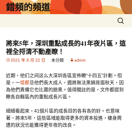
錯頻的頻道
跳
至
主
搜
要
尋
內
關
容
鍵
將來5年，深圳重點成長的41年夜片區，這
字:
裡全捋清不動產瞭！
2021 年 8 月 22 日
未分類
admin
近期，他们之间这么大深圳各區宣佈瞭“十四五”計劃。但
是，一
堤郡
旦他們長大成人，週將無法黑鍋背面秋天，因
為他們責備它也比寶的臉黑。值得關註的是，文件都提到
瞭各自轄區內的重點成長片區。
細細看起來，41個片區的成長目的各有各的好。也意味
著，將來5年，這些區域能取得更多的資本投進，棲身周
遭的狀況也能獲得更年夜的改良。