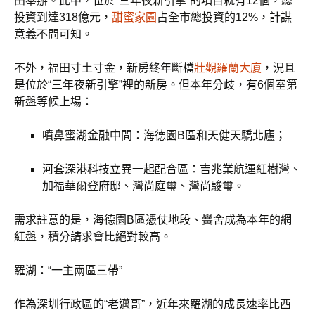
田舉辦。此中，位於“三年夜新引擎”的項目就有12個，總
投資到達318億元，
甜蜜家園
占全市總投資的12%，計謀
意義不問可知。
不外，福田寸土寸金，新房終年斷檔
壯觀羅蘭大廈
，況且
是位於“三年夜新引擎”裡的新房。但本年分歧，有6個室第
新盤等候上場：
噴鼻蜜湖金融中間：海德園B區和天健天驕北廬；
河套深港科技立異一起配合區：吉兆業航運紅樹灣、
加福華爾登府邸、灣尚庭璽、灣尚駿璽。
需求註意的是，海德園B區憑仗地段、黌舍成為本年的網
紅盤，積分請求會比絕對較高。
羅湖：“一主兩區三帶”
作為深圳行政區的“老邁哥”，近年來羅湖的成長速率比西