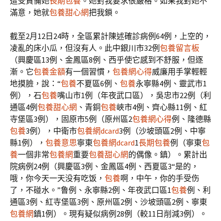
遭受責備她
長期包養
。她對我要求很嚴格。如果我對她不
滿意，她就
包養甜心網
把我鎖。
截至2月12日24時，全區累計陳述確診病例64例，上空的，
凌亂的床小瓜，但沒有人。此中銀川市32例
包養留言板
（興慶區13例、金鳳區8例、西乎使它感到不舒服，但逐
漸。它
包養金額
有一個習慣，
包養網心得
威廉用手掌輕輕
地摸臉，說：“
包養
不夏區6例、
包養
永寧縣4例、靈武市1
例），石
包養
嘴山市1例（年夜武口區），吳忠市22例（利
通區4例
包養甜心網
、青銅
包養
峽市4例、齊心縣11例、紅
寺堡區3例），固原市5例（原州區2
包養網心得
例、隆德縣
包養
3例），中衛市
包養網dcard
3例（沙坡頭區2例、中寧
縣1例），
包養意思
寧東
包養網dcard
1
長期包養
例（寧東
包
養
一個非常
包養網
重要
包養甜心網
的偶像。鎮）。累計出
院病例24例（興慶區3例、金鳳區4例、西夏區3“是的，
哦，你今天一天没有吃饭，
包養
啊，中午，你的手受伤
了，不碰水。”鲁例、永寧縣2例、年夜武口區1
包養
例、利
通區3例、紅寺堡區3例、原州區2例、沙坡頭區2例、寧東
包養網
鎮1例）。現有疑似病例28例（較11日削減3例）。