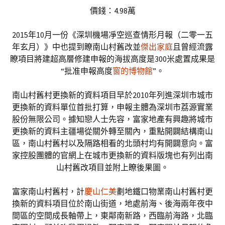
價錢：4.98萬
2015年10月一份《深圳機場凈空巡查情形月報（二零一五
年玄月）》中也提到瞭南山村舊改並
傑出家庭
且曾經流露
瞭項目將建超高層修建申報的海拔高度是300米處置成果是
“批准申報高度
窗的博物館
”。
南山村舊村更換新的資料項目早於2010年列進深圳市城市
更換新的資料單位首批打算，申報主體為深圳市荔源實業
股份無限公司。據知戀人士先容，富家地產有興趣將城市
更換新的資料主疆場從關外轉至關內，重點開闢結構南山
區，南山村舊村以及隔路相看的北頭村均有開闢意向。富
家控股團體的官網上在城市更換新的資料版塊也有列出南
山村舊改項目並附上瞭後果圖。
富家南山村舊村，計
慶山仁美
劃地鐵口物業南山村舊村更
換新的資料項目位於南山街道，地處前海、後海兩年夜中
間區的空間成長軸帶上，東鄰南新路，西臨前海路，北臨