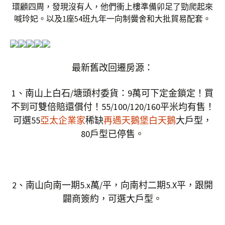
環顧四周，發現沒有人，他們衝上樓準備卯足了勁爬起來
喊玲妃。以及1座54班九年一向制黌舍和大批貿易配套。
最新舊改回遷房源：
1、南山上白石/塘頭村委貨：9萬可下定金鎖定！買
不到可雙倍賠還償付！55/100/120/160平米均有售！
可選55
亞太企業家
稀缺
再遇天鵝堡白天鵝
大戶型，
80戶型已停售。
2、南山向南一期5.x萬/平，向南村二期5.X平，跟開
闢商簽約，可選大戶型。