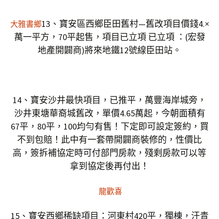
13、寶安區西鄉臣田舊村—舊改項目價錢4.×
大雅書鄉
萬一平方，70平起售，項目已立項 已立項 ：(宏發
地產開闢商)將來地鐵12號線臣田站。
14、寶安沙井最快項目，已推平，萬豐海岸城旁，
沙井東塘華裔城舊改，單價4.65萬起，今朝面積有
67平，80平，100均勻有售！下定即可設定簽約，買
不到包賠！此中有一套帶開闢商裝修的，性價比
高，簽拆補協定時可付部門房款，殘剩房款可以等
拿到協定後再付出！
龍歡喜
15、寶安西鄉稀缺項目：河東村420平，獨棟，汗青