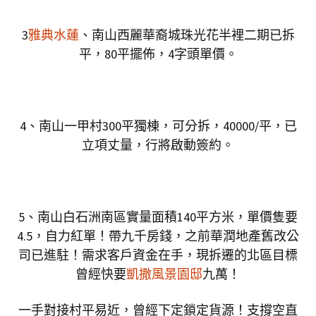
3
雅典水蓮
、南山西麗華裔城珠光花半裡二期已拆
平，80平擺佈，4字頭單價。
4、南山一甲村300平獨棟，可分拆，40000/平，已
立項丈量，行將啟動簽約。
5、南山白石洲南區實量面積140平方米，單價隻要
4.5，自力紅單！帶九千房錢，之前華潤地產舊改公
司已進駐！需求客戶資金在手，現拆遷的北區目標
曾經快要
凱撒風景園邸
九萬！
一手對接村平易近，曾經下定鎖定貨源！支撐空直