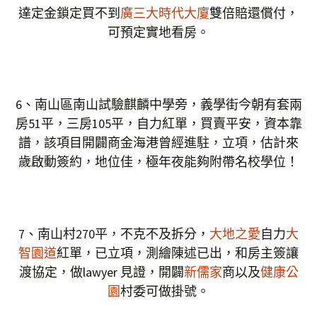
達定金鎖定買不到
廣三大時代大廈
雙倍賠還償付，
可預定實地看房。
6、南山區南山試驗麒麟中學旁，義學街今朝有套兩
房51平，三房105平，自力紅單，買賣平安，資本靠
譜，該項目開闢商金海港曾經進駐，立項，估計來
歲啟動簽約，地位佳，極年夜能夠附帶名校學位！
7、南山村270平，不克不及拆分，
大地之愛
自力
大
智園道
紅單，已立項，測繪陳述已出，和房主簽讓
渡協定，做lawyer 見證，開闢
新儒家
商以及
健康公
園
村委可做掛號。