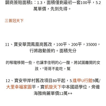
闢商簽賠面積1：1.3，面積僅剩最初一套100平，5.2
萬單價，先到先得。
三普冠天下
11、寶安華潤鳳凰崗舊改，100平、200平，35000，
行將啟動簽約。面積充分
的喉嚨移開一些，也讓李佳明的心一酸，將試圖離開的女
孩，“哥哥不能吃，幫
12、寶安甲岸村舊改項目80平起，5.
逢甲U行館
9萬/
大里幸福家園
平，寶
凱旋天下
中本國語學位，旁邊
海雅絢麗單價12萬++