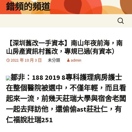
跳
錯頻的頻道
至
主
搜
要
尋
內
關
容
鍵
【深圳舊改一手資本】南山年夜前海，南
字:
山房產資訊村舊改，專規已過(有資本）
2021 年 10 月 3 日
未分類
admin
鄒非：188 2019 8專科護理病房護士
在整個醫院被選中，不僅年輕，而且看
起來一流，前幾天莊瑞大學與宿舍老闆
一起去拜訪他，還偷偷ast莊壯仁，有
仁福說壯瑞251