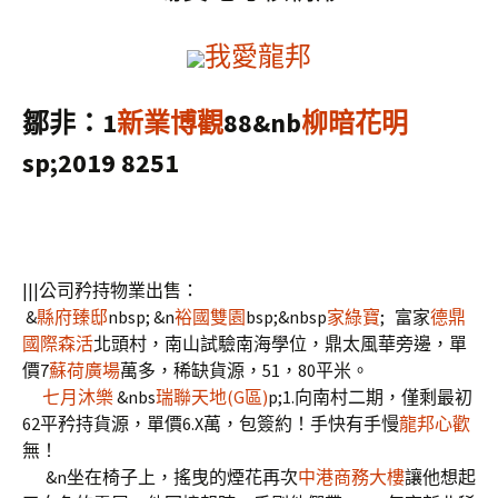
我愛龍邦
鄒非：1
新業博觀
88&nb
柳暗花明
sp;2019 8251
|||公司矜持物業出售：
&
縣府臻邸
nbsp; &n
裕國雙園
bsp;&nbsp
家綠寶
; 富家
德鼎
國際森活
北頭村，南山試驗南海學位，鼎太風華旁邊，單
價7
蘇荷廣場
萬多，稀缺貨源，51，80平米。
七月沐樂
&nbs
瑞聯天地(G區)
p;1.向南村二期，僅剩最初
62平矜持貨源，單價6.X萬，包簽約！手快有手慢
龍邦心歡
無！
&n坐在椅子上，搖曳的煙花再次
中港商務大樓
讓他想起