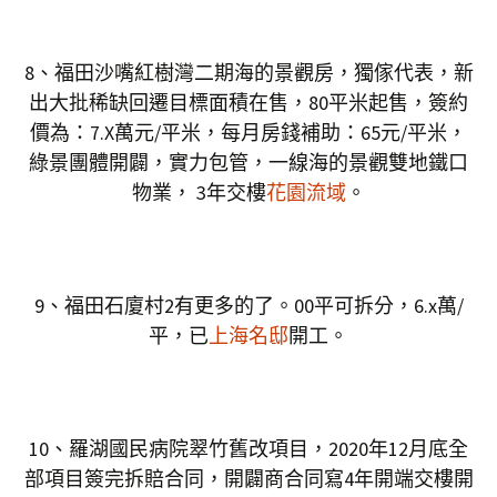
8、福田沙嘴紅樹灣二期海的景觀房，獨傢代表，新
出大批稀缺回遷目標面積在售，80平米起售，簽約
價為：7.X萬元/平米，每月房錢補助：65元/平米，
綠景團體開闢，實力包管，一線海的景觀雙地鐵口
物業， 3年交樓
花園流域
。
9、福田石廈村2有更多的了。00平可拆分，6.x萬/
平，已
上海名邸
開工。
10、羅湖國民病院翠竹舊改項目，2020年12月底全
部項目簽完拆賠合同，開闢商合同寫4年開端交樓開