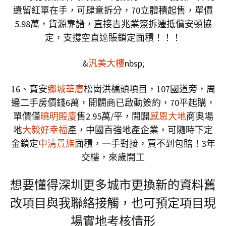
遺留紅單在手，可肆意拆分，70立體積起售，單價
5.98萬，貨源靠譜，直接吉兆業簽拆遷抵償安頓協
定，支撐空直達賬鎖定面積！！！
&
汎美大樓
nbsp;
16、寶安
鄉城華廈
松崗洪橋頭項目，107國道旁，周
邊二手房價錢6萬，開闢商已啟動簽約，70平起購，
單價僅
曉明殿廈
售2.95萬/平，開闢
感恩大地
商奧場
地
大毅好幸福
產，中國百強地產企業，可隨時下定
金鎖定
中清貴族
面積，一手對接，買不到包賠！3年
交樓，來歲開工
想要懂得深圳更多城市更換新的資料舊
改項目與我聯絡接觸，也可預定項目現
場實地考核情形