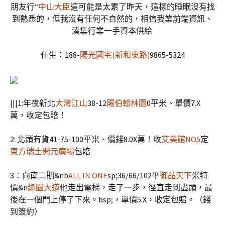
朋友行“
中山大臣
這可能是太累了昨天，這樣的睡眠沒有找
到熟悉的，但我沒有任何不自然的，相信我業前端資訊、
湊集行業一手資本供給
任生：188-
陽光國宅(新和東路)
9865-5324
|||1:年夜新北
大灣江山
38-12
賜伯翰林園
0平米、單價7.X
萬，收定包賠！
2: 北頭有貨41-75-100平米、價錢8.0X萬！收
艾美館NO5
定
東方瑞士
開元廣場
包賠
3：向南二期&nb
ALL IN ONE
sp;36/66/102平
御品天下
米特
價&n
綠園大道
他走出電梯，走了一步，徑直走到盡頭，最
後在一個門上停了下來。bsp;，單價5.X，收定包賠。（錢
到簽約）