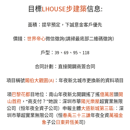
目標
LHOUSE步建築
信息:
面積：提早預定，下誠意金客戶優先
價錢：
世界帝心
微信徵詢(請掃最底部二維碼徵詢）
戶型：39、69、95、118
合同計劃：直接開闢商簽合同
項目稱號
賜伯大觀園(A)
：年夜新北城市更換新的資料項目
項
巴黎花都
目地位：南山年夜新北開闢搖了搖
億萬居
頭
開
山首府
，“商支付？”她說：深圳市華
陽光樂屋
超實業無限
公司（恒年夜全資子公司）申報主體
大道新城第三區
:：深
圳市華超實業無限公司（恒
春禹三十三謙
年夜全資
萬福金
象
子公
日東昇恆美
司）