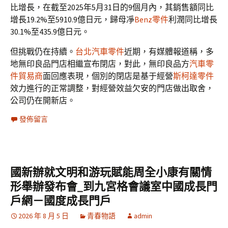
比增長，在截至2025年5月31日的9個月內，其銷售額同比
增長19.2%至5910.9億日元，歸母凈
Benz零件
利潤同比增長
30.1%至435.9億日元。
但挑戰仍在持續。
台北汽車零件
近期，有媒體報道稱，多
地無印良品門店相繼宣布閉店，對此，無印良品方
汽車零
件貿易商
面回應表現，個別的閉店是基于經營
斯柯達零件
效力進行的正常調整，對經營效益欠安的門店做出取舍，
公司仍在開新店。
發佈留言
國新辦就文明和游玩賦能周全小康有關情
形舉辦發布會_到九宮格會議室中國成長門
戶網－國度成長門戶
2026 年 8 月 5 日
青春物語
admin