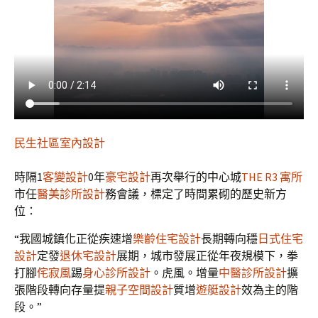
民生社區室內設計
時隔1
客變設計
0年
豪宅設計
再次舉行的中心城
THE R3 寓所
市任
醫美診所設計
務會議，標定了時間累砌的歷史新方
位：
“我國城鎮化正從疾速增
樂齡住宅設計
長期轉向穩
日式住宅
設計
定發
退休宅設計
展期，城市發展正從年夜規模下，拳
打腳
侘寂風
踢
身心診所設計
。虎風。增量
中醫診所設計
擴
張階段轉向存量提
親子空間設計
質增
遊艇設計
效為主的階
段。”