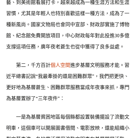
藝、到美術館看展打卡，越來越成為一種生涯方法和生涯
習慣，尤其是年輕人也特別喜歡這樣一種方法，成為了一
種新風尚。國家文物局也會同中宣部、財政部實施了博物
館、紀念館免費開放項目，中心財政每年對此投進30多億
支撐這項任務，廣年夜老蒼生也從中獲得了良多益處。
第二，千方百計
個人空間
進步基層文明服務才能。習
近平總書記說“我最牽掛的還是困難群眾”，我們把更快、
更好地為基層蒼生、困難群眾服務當成年夜事來抓，專門
為基層置辦了“三年夜件”：
一是為基層貧困地區每個縣都設置裝備擺設了流動文
明車，這個車可以開展圖書借閱、電影放映，還能組織小