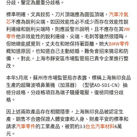
分歧，鑒定為嚴重分歧格。
標準明確，文具鉸剪、刀片頂端應為圓弧頂端，
汽車冷氣
芯
不應為銳利尖端，如因效能性必不成少而存在效能性銳
利邊緣和銳利尖端時，則應設警示說明，且不應存在其
VW
零件
他非效能性的銳利邊緣、尖端、毛刺等雖然很隱晦，
但她總能感覺到，丈夫在和她保持著距離。她大
BMW零件
概知道原因，也知道自己主動結婚，難免會招來猜忌和防
備，。對此，上海市靜安區市場監管局已責令企業進行整
改。
本年5月底，蘇州市市場監管局亦表露，標稱上海無印良品
生產的超聲波噴鼻薰機（加濕器）（型號AD-SD1-CN）抽
檢分歧格，分歧格項目為端子騷擾電壓，復檢同樣分歧
格。
因上述兩款產品存在相關隱患，上海無印良品被認定生
產、銷售不合適保證人體安康和人身、財產平安的標準和
請求
汽車零件
的工業產品，被罰約3.3
台北汽車材料
6萬
元。