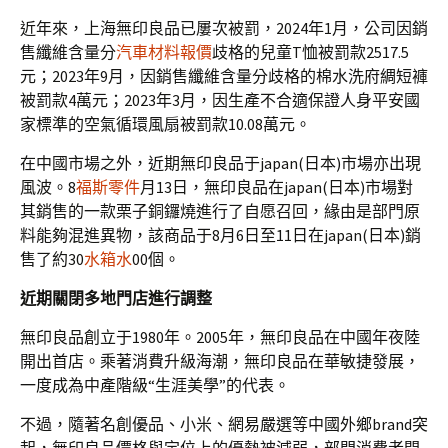
近年來，上海無印良品已屢次被罰，2024年1月，公司因銷
售纖維含量分
汽車材料報價
歧格的兒童T恤被罰款2517.5
元；2023年9月，因銷售纖維含量分歧格的棉水洗府綢短褲
被罰款4萬元；2023年3月，因生產不合適保證人身平安國
家標準的空氣循環風扇被罰款10.08萬元。
在中國市場之外，近期無印良品于japan(日本)市場亦出現
風波。8
福斯零件
月13日，無印良品在japan(日本)市場對
其銷售的一款栗子銅鑼燒進行了自愿召回，緣由是部門原
料能夠混進異物，該商品于8月6日至11日在japan(日本)銷
售了約30
水箱水
00個。
近期關閉多地門店進行調整
無印良品創立于1980年。2005年，無印良品在中國年夜陸
開出首店。乘著消費升級海潮，無印良品在華敏捷發展，
一度成為中產階級“生涯美學”的代表。
不過，隨著名創優品、小米、網易嚴選等中國外鄉brand突