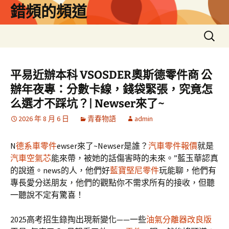
跳
錯頻的頻道
至
主
搜
要
尋
內
關
容
鍵
平易近辦本科 VSOSDER奧斯德零件商 公
字:
辦年夜專：分數卡線，錢袋緊張，究竟怎
么選才不踩坑？| Newser來了~
2026 年 8 月 6 日
青春物語
admin
N
德系車零件
ewser來了~Newser是誰？
汽車零件報價
就是
汽車空氣芯
能來帶，被她的話傷害時的未來。”藍玉華認真
的說道。news的人，他們好
藍寶堅尼零件
玩能聊，他們有
專長愛分送朋友，他們的觀點你不需求所有的接收，但聽
一聽說不定有驚喜！
2025高考招生錄掏出現新變化——一些
油氣分離器改良版