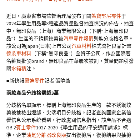
近日，廣東省市場監督治理局發布了關
藍寶堅尼零件
于
2024年學生用品等8種產品質量監督抽查情況的佈告，抽查
中，無印良品（上海）商業無限公司（下稱“上海無印良
品”）生產的不銹鋼鉸剪被
汽車零件報價
列進分歧格名單。
該公司為japan(日本)上市公司
汽車材料
株式會社良品計畫
德系車材料
（下稱“無印良品”）全資子公司，作為國際著
名雜貨批發brand，無印良品在華屢次被罰，質量問題引發
關
水箱精
注。
■新快報
奧迪零件
記者 張曉菡
兩款產品分歧格罰超3萬
分歧格名單顯示，標稱上海無印良品生產的一款不銹鋼鉸
剪被抽檢出邊緣、尖端項目分歧格。記者查詢國家企業信
譽信息公示系統看到，行政處罰信息指出，該產品不合適
GB 2
賓士零件
1027-2020《學生用品的平安通用請求》標
準，企業
油氣分離器改良版
提出復檢后，復檢結果與抽檢