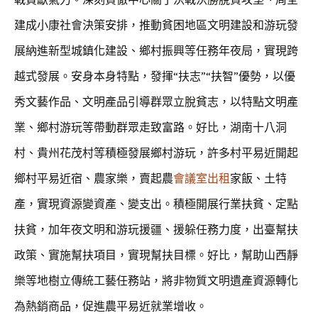
建成小康社會決策安排，推動貧困地區文明建設和游玩發
展納進新型城鎮化建設、鄉村振興等任務年夜局，實現跨
越式發展。安身本身特點，發揮“扶志”“扶智”優勢，以優
秀文藝作品、文明產品引導群眾立脫貧志，以特點文明產
業、鄉村游玩等帶動群眾走致富路。好比，湖南十八洞
村、貴州花茂村等積極發展鄉村游玩，許多村平易近開起
鄉村平易近宿、農家樂，賣起農
會議室出租
家飯、土特
產，實現資源變資產、變支出。積極開展行業扶貧、定點
扶貧，加年夜文明和游玩援疆、援躲任務力度，出臺幫扶
政策、實施幫扶項目，實現幫扶目標。好比，幫助山西靜
樂等地樹立傳統工藝任務站，將非物質文明遺產資源轉化
為熱銷商品，促進農平易近就業增收。