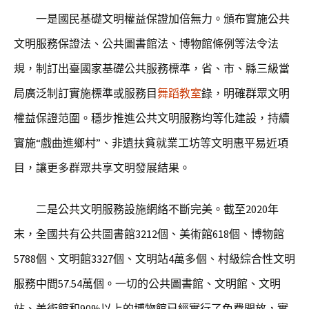
一是國民基礎文明權益保證加倍無力。頒布實施公共
文明服務保證法、公共圖書館法、博物館條例等法令法
規，制訂出臺國家基礎公共服務標準，省、市、縣三級當
局廣泛制訂實施標準或服務目
舞蹈教室
錄，明確群眾文明
權益保證范圍。穩步推進公共文明服務均等化建設，持續
實施“戲曲進鄉村”、非遺扶貧就業工坊等文明惠平易近項
目，讓更多群眾共享文明發展結果。
二是公共文明服務設施網絡不斷完美。截至2020年
末，全國共有公共圖書館3212個、美術館618個、博物館
5788個、文明館3327個、文明站4萬多個、村級綜合性文明
服務中間57.54萬個。一切的公共圖書館、文明館、文明
站、美術館和90%以上的博物館已經實行了免費開放，實