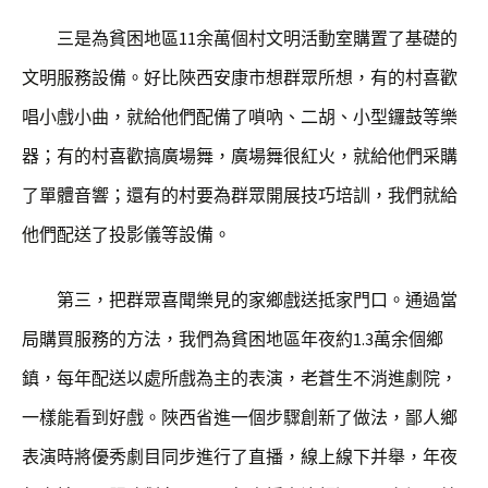
三是為貧困地區11余萬個村文明活動室購置了基礎的
文明服務設備。好比陜西安康市想群眾所想，有的村喜歡
唱小戲小曲，就給他們配備了嗩吶、二胡、小型鑼鼓等樂
器；有的村喜歡搞廣場舞，廣場舞很紅火，就給他們采購
了單體音響；還有的村要為群眾開展技巧培訓，我們就給
他們配送了投影儀等設備。
第三，把群眾喜聞樂見的家鄉戲送抵家門口。通過當
局購買服務的方法，我們為貧困地區年夜約1.3萬余個鄉
鎮，每年配送以處所戲為主的表演，老蒼生不消進劇院，
一樣能看到好戲。陜西省進一個步驟創新了做法，鄙人鄉
表演時將優秀劇目同步進行了直播，線上線下并舉，年夜