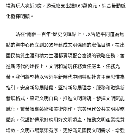
境游玩人次近3億，游玩總支出達6.63萬億元，綜合帶動感
化發揮明顯。
站在“兩個一百年”歷史交匯點上，以習近平同道為焦
點的黨中心確立到2035年建成文明強國的宏偉目標，提出
國民物質生涯和精力生涯都實現配合富饒的戰略任務。奮
進新時代的途徑上，文明和游玩任務責任嚴重、任務光
榮。我們將堅持以習近平新時代中國特點社會主義思惟為
指引，安身新發展階段、堅持新發展理念、服務和融進新
發展格式，堅定文明自負，推進文明鑄魂、發揮文明賦能
感化，繁榮舞臺藝術和美術創作，完美現代公共文明服務
體系，保護好傳承好應用好文明遺產，推動文明產業提質
增效、文明市場繁榮有序，更好滿足國民文明需求、增強