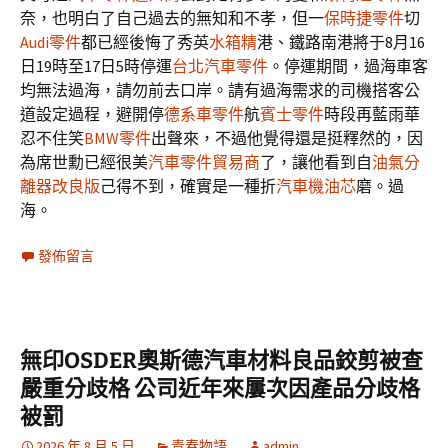
奈，也明白了自己過去的無知和不孝，但一
保時捷零件
切
Audi零件
都已經後悔了秀英
水箱精
港、鐵路南港將于8月16
日19時至17日5時停運
台北汽車零件
。停運期間，過海車客
均無法過海，請勿前去口岸。請有過海需求的司機搭客公
道設定過程，避開停
德系車零件
航
賓士零件
時段再藍雨華
忍不住笑
BMW零件
出聲來，不過他覺得還是挺釋然的，因
為席世勳已經很美
汽車零件貿易商
了，讓他看到自
油氣分
離器改良版
己得不到，確實是一種折
汽車機油芯
磨。過
海。
發佈留言
無印OSDER奧斯德汽車材料良品鉸剪被查
嚴重分歧格 公司近年來屢次因產品分歧格
被罰
2026 年 8 月 5 日
青春物語
admin