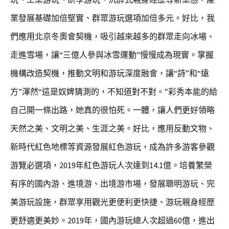
業發展基礎加倍堅實、群眾游玩選項加倍多元。好比，我
們應用北京冬奧會契機，吸引越來越多的群眾走向冰場、
走進雪場，讓“三億人參與冰雪運動”慢慢成為現實。掌握
機構改造契機，推動文明和游玩深度融會，讓“詩”和“遠
方”渾然“這是奴婢猜測的，不知道對不對。”彩秀本能的給
自己開一條出路，她真的很怕死。一體，讓人們更好領略
天然之美、文明之美、生涯之美。好比，應用反動文物、
新時代紅色地標等資源發展紅色游玩，成為許多游客參觀
游覽必選項，2019年紅色游玩人次達到14.1億。培養繁榮
有序的國內游、進境游、出境游市場，發展聰明游玩、完
美游玩設施，群眾享用觀光更便利更快捷、游玩親身經歷
更舒適更美妙。2019年，國內游玩總人次超過60億，進出