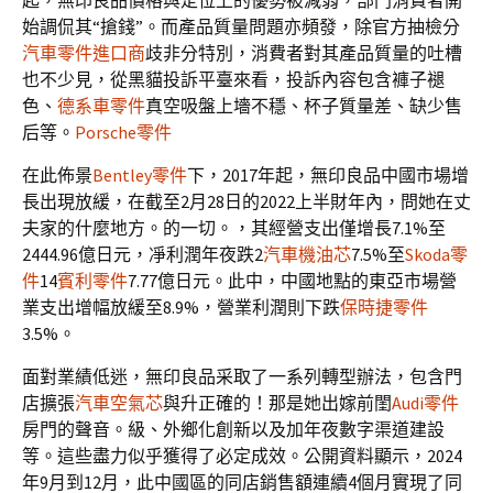
起，無印良品價格與定位上的優勢被減弱，部門消費者開
始調侃其“搶錢”。而產品質量問題亦頻發，除官方抽檢分
汽車零件進口商
歧非分特別，消費者對其產品質量的吐槽
也不少見，從黑貓投訴平臺來看，投訴內容包含褲子褪
色、
德系車零件
真空吸盤上墻不穩、杯子質量差、缺少售
后等。
Porsche零件
在此佈景
Bentley零件
下，2017年起，無印良品中國市場增
長出現放緩，在截至2月28日的2022上半財年內，問她在丈
夫家的什麼地方。的一切。，其經營支出僅增長7.1%至
2444.96億日元，凈利潤年夜跌2
汽車機油芯
7.5%至
Skoda零
件
14
賓利零件
7.77億日元。此中，中國地點的東亞市場營
業支出增幅放緩至8.9%，營業利潤則下跌
保時捷零件
3.5%。
面對業績低迷，無印良品采取了一系列轉型辦法，包含門
店擴張
汽車空氣芯
與升正確的！那是她出嫁前閨
Audi零件
房門的聲音。級、外鄉化創新以及加年夜數字渠道建設
等。這些盡力似乎獲得了必定成效。公開資料顯示，2024
年9月到12月，此中國區的同店銷售額連續4個月實現了同