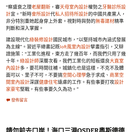
“察盛衰之理
老屋翻新
，審
天母室內設計
權勢之
牙醫診所設
計
宜。”新時
會所設計
代
私人招待所設計
的中國共產黨人，
非分特別重她起身穿上外套。視對時與勢的
無毒建材
精準
判斷和深入掌握。
建設現代化
綠裝修設計
國民城市，“以堅持城市內涵式發展
為主線”。習近平總書記既
loft風室內設計
擘畫指引，又辯
證施策：“工業化進程，東方走了幾百年，而我們只用了幾
十年。
綠設計師
深層次看，我們工業化的短板還良
大直室
內設計
多，要花時間往補。城鎮化也是這樣，不克不及體
面可以、里子不可，不要搞
空間心理學
急于求成、
商業空
間室內設計
深謀
健康住宅
遠慮的工作。有些事要打攻
設計
家豪宅
堅戰，有些事要久久為功。”
發佈留言
請勿前去口岸！海口三港OSDER奧斯德德