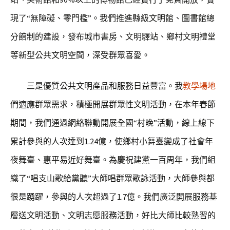
現了“無障礙、零門檻”。我們推進縣級文明館、圖書館總
分館制的建設，發布城市書房、文明驛站、鄉村文明禮堂
等新型公共文明空間，深受群眾喜愛。
三是優質公共文明產品和服務日益豐富。我
教學場地
們適應群眾需求，積極開展群眾性文明活動，在本年春節
期間，我們通過網絡聯動開展全國“村晚”活動，線上線下
累計參與的人次達到1.24億，使鄉村小舞臺變成了社會年
夜舞臺、惠平易近好舞臺。為慶祝建黨一百周年，我們組
織了“唱支山歌給黨聽”大師唱群眾歌詠活動，大師參與都
很是踴躍，參與的人次超過了1.7億。我們廣泛開展服務基
層送文明活動、文明志愿服務活動，好比大師比較熟習的