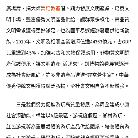
廣場舞、搞大師
舞蹈教室
唱。鼎力發展文明產業、培養文
明市場，豐富優秀文明產品供給，讓群眾多樣化、高品質
文明需求獲得更好滿足，也為國平易近經濟發展供給新動
能。2019年，文明及相關產業增添值達44363億元，占GDP
比重達到4.5%。加強考古和文物保護應用、非物質文明遺
產保護傳承，讓文明遺產“活起來”，到博物館看展覽逐漸
成為社會新風尚，許多非遺產品進進“尋常蒼生家”，中華
優秀傳統文明獲得廣泛弘揚，全社會文明自負不斷增強。
三是我們努力促進游玩高質量發展，為周全建成小康
社會添動能。構建以A級景區、游玩度假區、鄉村游玩、
紅色游玩等為重要載體的游玩產品供給體系，培養體育游
玩、工業游玩、研學游玩、沉醉式親身經歷等新業態，產