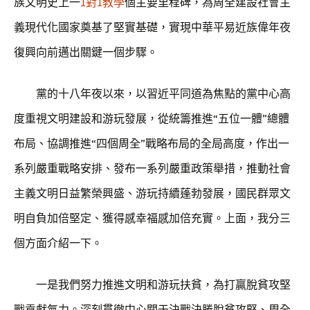
族文明史上一
1對1教學
個主要里程碑，為周全建設社會主
義現代化國家奠基了堅實基礎，實現中華平易近族偉年夜
復興向前邁出關鍵一個步驟。
黨的十八年夜以來，以習近平同道為焦點的黨中心高
度重視文明建設和游玩發展，從統籌推進“五位一體”總體
布局、協調推進“四個周全”戰略布局的全局高度，作出一
系列嚴重戰略安排、發布一系列嚴重政策舉措，推動社會
主義文明日益繁榮興盛、游玩持續蓬勃發展，國民群眾文
明自負加倍堅定、獲得感幸福感加倍充實。上面，我分三
個方面介紹一下。
一是我們努力推進文明和游玩扶貧，為打贏脫貧攻堅
戰貢獻氣力。深刻貫徹中心關于決戰決勝脫貧攻堅、周全