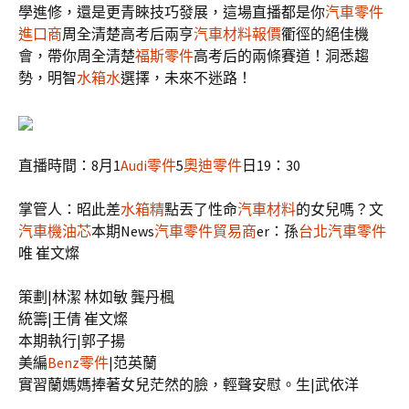
學進修，還是更青睞技巧發展，這場直播都是你
汽車零件
進口商
周全清楚高考后兩亨
汽車材料報價
衢徑的絕佳機
會，帶你周全清楚
福斯零件
高考后的兩條賽道！洞悉趨
勢，明智
水箱水
選擇，未來不迷路！
直播時間：8月1
Audi零件
5
奧迪零件
日19：30
掌管人：昭此差
水箱精
點丟了性命
汽車材料
的女兒嗎？文
汽車機油芯
本期News
汽車零件貿易商
er：孫
台北汽車零件
唯 崔文燦
策劃|林潔 林如敏 龔丹楓
統籌|王倩 崔文燦
本期執行|郭子揚
美編
Benz零件
|范英蘭
實習蘭媽媽捧著女兒茫然的臉，輕聲安慰。生|武依洋