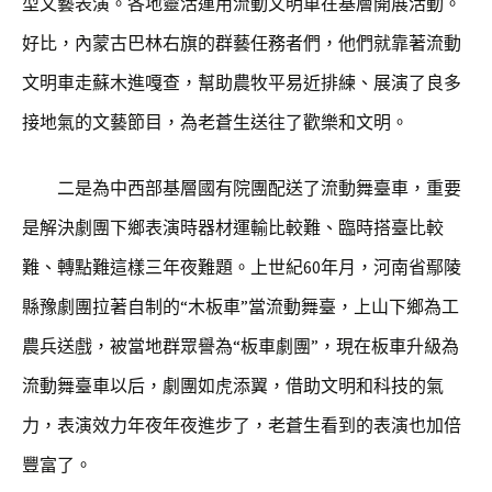
型文藝表演。各地靈活運用流動文明車在基層開展活動。
好比，內蒙古巴林右旗的群藝任務者們，他們就靠著流動
文明車走蘇木進嘎查，幫助農牧平易近排練、展演了良多
接地氣的文藝節目，為老蒼生送往了歡樂和文明。
二是為中西部基層國有院團配送了流動舞臺車，重要
是解決劇團下鄉表演時器材運輸比較難、臨時搭臺比較
難、轉點難這樣三年夜難題。上世紀60年月，河南省鄢陵
縣豫劇團拉著自制的“木板車”當流動舞臺，上山下鄉為工
農兵送戲，被當地群眾譽為“板車劇團”，現在板車升級為
流動舞臺車以后，劇團如虎添翼，借助文明和科技的氣
力，表演效力年夜年夜進步了，老蒼生看到的表演也加倍
豐富了。