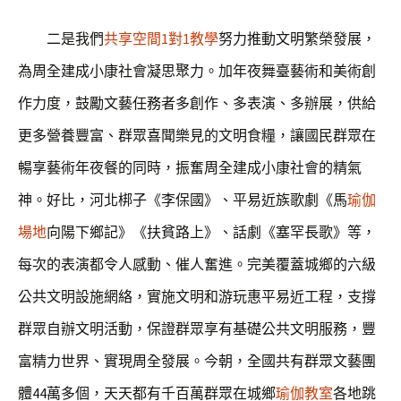
二是我們
共享空間
1對1教學
努力推動文明繁榮發展，
為周全建成小康社會凝思聚力。加年夜舞臺藝術和美術創
作力度，鼓勵文藝任務者多創作、多表演、多辦展，供給
更多營養豐富、群眾喜聞樂見的文明食糧，讓國民群眾在
暢享藝術年夜餐的同時，振奮周全建成小康社會的精氣
神。好比，河北梆子《李保國》、平易近族歌劇《馬
瑜伽
場地
向陽下鄉記》《扶貧路上》、話劇《塞罕長歌》等，
每次的表演都令人感動、催人奮進。完美覆蓋城鄉的六級
公共文明設施網絡，實施文明和游玩惠平易近工程，支撐
群眾自辦文明活動，保證群眾享有基礎公共文明服務，豐
富精力世界、實現周全發展。今朝，全國共有群眾文藝團
體44萬多個，天天都有千百萬群眾在城鄉
瑜伽教室
各地跳